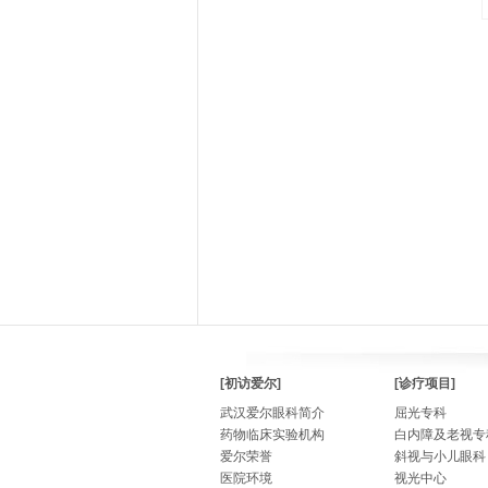
[初访爱尔]
[诊疗项目]
武汉爱尔眼科简介
屈光专科
药物临床实验机构
白内障及老视专
爱尔荣誉
斜视与小儿眼科
医院环境
视光中心