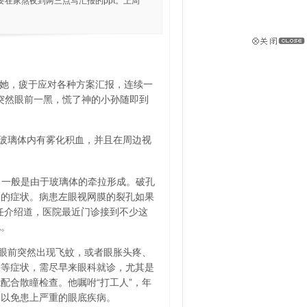
在家熬夜到两三点写汇报的ppt。上周
的她，疲于应对各种方案汇报，连续一
，突然眼前一黑，慌了神的小孙随即到
玻璃体内有雾化积血，并且在周边视
。一般是由于玻璃体的牵拉形成。破孔
挡的症状。病患左眼视网膜的裂孔如果
任介绍道，医院最近门诊接到不少这
况。
眼前突然出现飞蚊，或者眼胀头疼、
影等症状，需尽早来眼科就诊，尤其是
配合散瞳检查。他嘱咐“打工人”，年
，以免患上严重的眼底疾病。