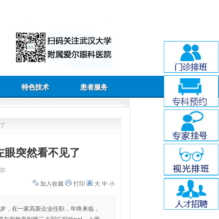
特色技术
患者服务
见了
左眼突然看不见了
尔
加入收藏
打印
大
中
小
5岁，在一家高新企业任职，年终来临，