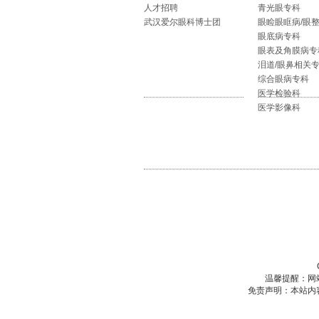
人才招聘
青光眼专科
武汉爱尔眼科博士团
眼睑眼眶病/眼
眼底病专科
眼表及角膜病专
泪道/眼鼻相关
综合眼病专科
医学检验科
医学影像科
温馨提醒：网
免责声明：本站内