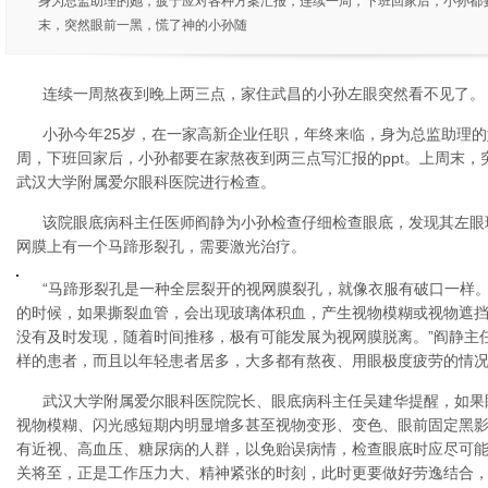
身为总监助理的她，疲于应对各种方案汇报，连续一周，下班回家后，小孙都要
末，突然眼前一黑，慌了神的小孙随
连续一周熬夜到晚上两三点，家住武昌的小孙左眼突然看不见了。
小孙今年25岁，在一家高新企业任职，年终来临，身为总监助理
周，下班回家后，小孙都要在家熬夜到两三点写汇报的ppt。上周末
武汉大学附属爱尔眼科医院进行检查。
该院眼底病科主任医师阎静为小孙检查仔细检查眼底，发现其左眼
网膜上有一个马蹄形裂孔，需要激光治疗。
“马蹄形裂孔是一种全层裂开的视网膜裂孔，就像衣服有破口一样
的时候，如果撕裂血管，会出现玻璃体积血，产生视物模糊或视物遮
没有及时发现，随着时间推移，极有可能发展为视网膜脱离。”阎静主
样的患者，而且以年轻患者居多，大多都有熬夜、用眼极度疲劳的情
武汉大学附属爱尔眼科医院院长、眼底病科主任吴建华提醒，如果
视物模糊、闪光感短期内明显增多甚至视物变形、变色、眼前固定黑
有近视、高血压、糖尿病的人群，以免贻误病情，检查眼底时应尽可能
关将至，正是工作压力大、精神紧张的时刻，此时更要做好劳逸结合