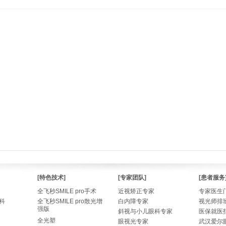
[特色技术]
[专家团队]
[患者服务
全飞秒SMILE pro手术
近视矫正专家
专家医生
科
全飞秒SMILE pro散光增
白内障专家
视光师排
强版
斜视与小儿眼科专家
医保就医
全光塑
眼视光专家
武汉爱尔