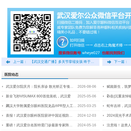
上一篇：
【武汉交通广播】多关节挛缩女孩 终于…
下一篇：
医院动态
武汉爱尔院庆月：院长亲诊 散光矫正专项…
2026-08-06
赋能新生，筑
2…
新全飞秒VISUMAX 800首批装机，武汉爱
2025-05-06
讣告|沉重哀悼
尔…
武汉大学附属爱尔眼科医院龙晶®PR型人工…
2025-03-25
蛇年吉祥，武汉
喜报！武汉爱尔眼科医院获评中国近视防…
2024-12-03
2024屈光手
重磅！武汉爱尔名医特需门诊最新专家阵…
2024-05-16
注意啦！这类