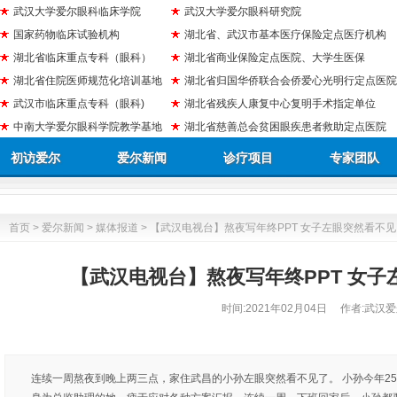
武汉大学爱尔眼科临床学院
武汉大学爱尔眼科研究院
国家药物临床试验机构
湖北省、武汉市基本医疗保险定点医疗机构
湖北省临床重点专科（眼科）
湖北省商业保险定点医院、大学生医保
湖北省住院医师规范化培训基地
湖北省归国华侨联合会侨爱心光明行定点医院
武汉市临床重点专科（眼科)
湖北省残疾人康复中心复明手术指定单位
中南大学爱尔眼科学院教学基地
湖北省慈善总会贫困眼疾患者救助定点医院
初访爱尔
爱尔新闻
诊疗项目
专家团队
首页
>
爱尔新闻
>
媒体报道
> 【武汉电视台】熬夜写年终PPT 女子左眼突然看不
【武汉电视台】熬夜写年终PPT 女子
时间:
2021年02月04日
作者:武汉爱
连续一周熬夜到晚上两三点，家住武昌的小孙左眼突然看不见了。 小孙今年2