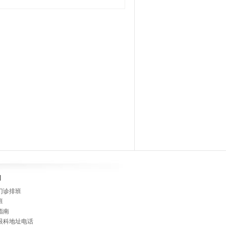
]
门诊排班
班
指南
眼科地址电话