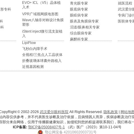
EVO+ ICL（V5）晶体植
青光眼专家
就医流程
入术
整形专科
眼底病专家
武汉爱尔
VPR广域视网膜地形图
眼眶病专家
专病门诊
Wave八轴非对称设计角膜
科
眼表及角膜病专家
医联体专
塑形
专科
泪道/眼鼻相关专家
iStent inject微引流支架植
综合眼病专家
入
麻醉科专家
LipiFlow
飞秒白内障手术
全视程/三焦点人工晶状体
折叠玻璃体球囊外路植入
近视基因检测
CopyRight © 2002-2026
武汉爱尔眼科医院
All Rights Reserved.
隐私政策
|
网站地
站内容仅供参考，并不代表医生诊断及治疗依据，且病情因人而异，疾病诊断及治疗
容部分来自网络，仅用于传播眼健康知识，如侵犯到您的权益请联系我们，我们将在
ICP备案:
鄂ICP备05008407号-1
（武）医广（2023）第10-11-04号
鄂公网安备 42010602003731号