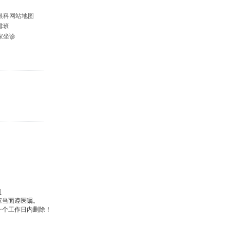
眼科网站地图
排班
家坐诊
图
应当面遵医嘱。
一个工作日内删除！