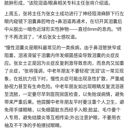
脓肿形成，”该院泪道/眼鼻相关专科主任张将介绍道。
上周五，张将主任为张女士成功进行了神经阻滞麻醉下行左
眼内窥镜下泪囊鼻腔吻合+鼻泪道再通术，在切开其泪囊后
中从脱出一暗色近球形实性肿物——直径8mm的息肉。“终
于不再流泪了，”术后张女士感叹道。
“慢性泪囊炎是眼科最常见的一类疾病，由于鼻泪管狭窄或
阻塞，泪液滞留于泪囊内伴发细菌感染导致泪囊的炎症反
应。张女士正是因为炎症反复刺激导致息肉，而息肉又加重
了炎症，”张将强调，中老年朋友不要轻视“流泪”这一常见现
象，在抵抗力低下时，慢性炎症可能出现急性扩散，严重威
胁视力甚至有生命危险。中老年朋友如出现眼睛反复流泪甚
至流脓，一定要尽早到医院就医检查，以免贻误病情，避免
带来严重后果。他提醒中老年朋友平时要注重个人卫生，避
免用手揉眼睛，以免细菌脏东西经手入眼;脸盆、毛巾要个
人专用，避免结膜炎等互相传染;外出注意护眼，不要用衣
袖及不干净的手帕擦拭眼睛。