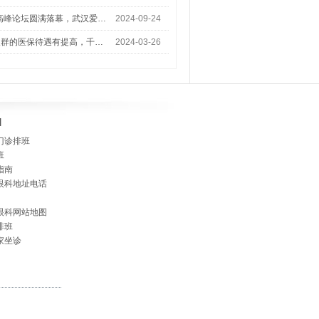
术高峰论坛圆满落幕，武汉爱…
2024-09-24
人群的医保待遇有提高，千…
2024-03-26
]
门诊排班
班
指南
眼科地址电话
眼科网站地图
排班
家坐诊