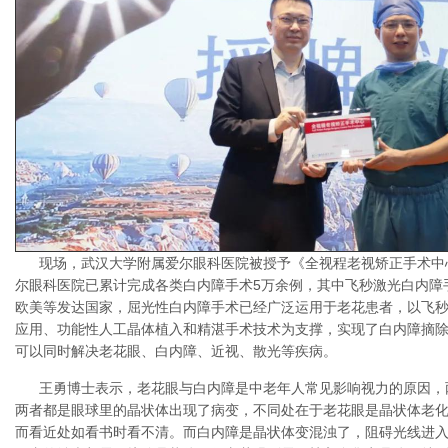
现场，武汉大学附属爱尔眼科医院被授予《全视程老视矫正手术中
尔眼科医院已累计完成各类白内障手术5万余例，其中飞秒激光白内障手
欧美等发达国家，屈光性白内障手术已经广泛运用于老花患者，以飞
应用、功能性人工晶体植入和精湛手术技术为支撑，实现了白内障摘
可以同时解决老花眼、白内障、近视、散光等疾病。
王勇博士表示，老花眼与白内障是中老年人常见影响视力的原因，
两者都是眼球里的晶状体出现了病变，不同处在于老花眼是晶状体老
而看近处如看书时看不清。而白内障是晶状体变混浊了，阻碍光线进