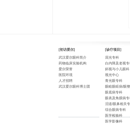
[初访爱尔]
[诊疗项目]
武汉爱尔眼科简介
屈光专科
药物临床实验机构
白内障及老视专
爱尔荣誉
斜视与小儿眼科
医院环境
视光中心
人才招聘
青光眼专科
武汉爱尔眼科博士团
眼睑眼眶病/眼
眼底病专科
眼表及角膜病专
泪道/眼鼻相关
综合眼病专科
医学检验科
医学影像科