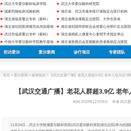
武汉大学爱尔眼科临床学院
武汉大学爱尔眼科研究院
国家药物临床试验机构
湖北省、武汉市基本医疗保险定点医疗机构
湖北省临床重点专科（眼科）
湖北省商业保险定点医院、大学生医保
湖北省住院医师规范化培训基地
湖北省归国华侨联合会侨爱心光明行定点医院
武汉市临床重点专科（眼科)
湖北省残疾人康复中心复明手术指定单位
中南大学爱尔眼科学院教学基地
湖北省慈善总会贫困眼疾患者救助定点医院
初访爱尔
爱尔新闻
诊疗项目
专家团队
首页
>
爱尔新闻
>
媒体报道
> 【武汉交通广播】老花人群超3.9亿 老年人也兴起“摘
【武汉交通广播】老花人群超3.9亿 老年
时间:
2020年12月09日
作者:武汉爱
11月24日，武汉大学附属爱尔眼科医院(武汉爱尔眼科医院湖北总院)举办的国