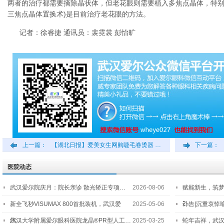
两者的治疗都需要摘除晶状体，但老花眼则需要植入多焦点晶体，特别
三焦点晶体置换术)是目前治疗老花眼的方法。
记者：徐睿捷 通讯员：裴霓裳 彭怡旷
上一篇：
【湖北日报】爱美女生网购睫毛卷烫器 …
下一篇：
医院动态
武汉爱尔院庆月：院长亲诊 散光矫正专项…
2026-08-06
赋能新生，筑
2…
新全飞秒VISUMAX 800首批装机，武汉爱
2025-05-06
讣告|沉重哀悼
尔…
武汉大学附属爱尔眼科医院龙晶®PR型人工…
2025-03-25
蛇年吉祥，武汉