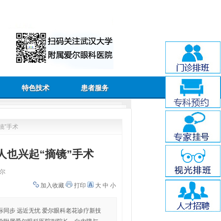
特色技术
患者服务
镜”手术
人也兴起“摘镜”手术
尔
加入收藏
打印
大
中
小
际同步 远近无忧 爱尔眼科老花诊疗新技