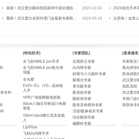
喜报！武汉爱尔眼科医院获评中国近视防…
2024-12-03
2024屈光手
重磅！武汉爱尔名医特需门诊最新专家阵…
2024-05-16
注意啦！这类
[特色技术]
[专家团队]
[患者服务
全飞秒SMILE pro手术
近视矫正专家
专家医生
科
全飞秒SMILE pro散光增
白内障专家
视光师排
强版
斜视与小儿眼科专家
医保就医
全光塑
眼视光专家
武汉爱尔
EVO+ ICL（V5）晶体植
青光眼专家
就医流程
入术
整形专科
眼底病专家
武汉爱尔
VPR广域视网膜地形图
眼眶病专家
专病门诊
Wave八轴非对称设计角膜
科
眼表及角膜病专家
医联体专
塑形
专科
泪道/眼鼻相关专家
iStent inject微引流支架植
综合眼病专家
入
麻醉科专家
LipiFlow
飞秒白内障手术