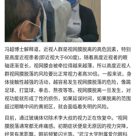
冯超博士解释道，近视人群是视网膜脱离的高危因素，特别
是高度近视患者(即近视大于600度)，随着高度近视者的眼
轴逐渐变长，视网膜会被牵拉得越来越薄，所以高度近视人
群视网膜脱落的风险要比正常视力者高30倍。一般来说，身
体接触性越强的活动，越容易发生视网膜脱落的危险，像踢
足球、打篮球、拳击、熬夜等等。视网膜脱离一旦发生，对
视功能就形成了性的损伤，如果延误时间，如果脱离的范围
超过眼睛中间的黄斑区，就会面临着失明的风险。
目前，通过玻璃体切除术李大叔的视力正在恢复中。“视网
膜脱落通常都无疼痛感。初期症状便是无原因的视力突降，
经常有黑影飘，眼前频繁闪光等。”武汉大学附属爱尔眼科