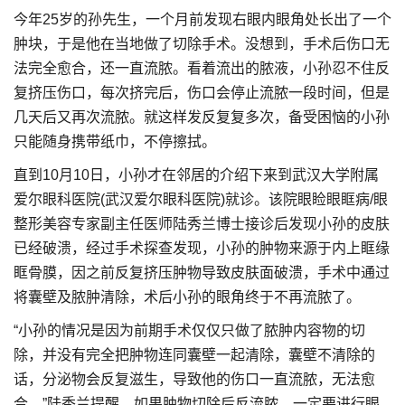
今年25岁的孙先生，一个月前发现右眼内眼角处长出了一个
肿块，于是他在当地做了切除手术。没想到，手术后伤口无
法完全愈合，还一直流脓。看着流出的脓液，小孙忍不住反
复挤压伤口，每次挤完后，伤口会停止流脓一段时间，但是
几天后又再次流脓。就这样发反复复多次，备受困恼的小孙
只能随身携带纸巾，不停擦拭。
直到10月10日，小孙才在邻居的介绍下来到武汉大学附属
爱尔眼科医院(武汉爱尔眼科医院)就诊。该院眼睑眼眶病/眼
整形美容专家副主任医师陆秀兰博士接诊后发现小孙的皮肤
已经破溃，经过手术探查发现，小孙的肿物来源于内上眶缘
眶骨膜，因之前反复挤压肿物导致皮肤面破溃，手术中通过
将囊壁及脓肿清除，术后小孙的眼角终于不再流脓了。
“小孙的情况是因为前期手术仅仅只做了脓肿内容物的切
除，并没有完全把肿物连同囊壁一起清除，囊壁不清除的
话，分泌物会反复滋生，导致他的伤口一直流脓，无法愈
合。”陆秀兰提醒，如果肿物切除后反流脓，一定要进行眼