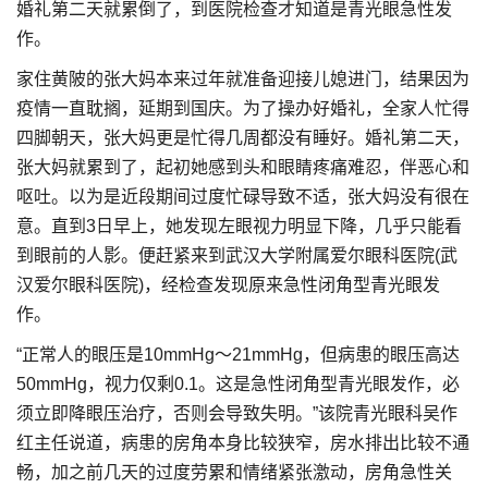
婚礼第二天就累倒了，到医院检查才知道是青光眼急性发
作。
家住黄陂的张大妈本来过年就准备迎接儿媳进门，结果因为
疫情一直耽搁，延期到国庆。为了操办好婚礼，全家人忙得
四脚朝天，张大妈更是忙得几周都没有睡好。婚礼第二天，
张大妈就累到了，起初她感到头和眼睛疼痛难忍，伴恶心和
呕吐。以为是近段期间过度忙碌导致不适，张大妈没有很在
意。直到3日早上，她发现左眼视力明显下降，几乎只能看
到眼前的人影。便赶紧来到武汉大学附属爱尔眼科医院(武
汉爱尔眼科医院)，经检查发现原来急性闭角型青光眼发
作。
“正常人的眼压是10mmHg～21mmHg，但病患的眼压高达
50mmHg，视力仅剩0.1。这是急性闭角型青光眼发作，必
须立即降眼压治疗，否则会导致失明。”该院青光眼科吴作
红主任说道，病患的房角本身比较狭窄，房水排出比较不通
畅，加之前几天的过度劳累和情绪紧张激动，房角急性关