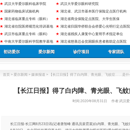
武汉大学爱尔眼科临床学院
武汉大学爱尔眼科研究院
国家药物临床试验机构
湖北省、武汉市基本医疗保险定点医疗机构
湖北省临床重点专科（眼科）
湖北省商业保险定点医院、大学生医保
湖北省住院医师规范化培训基地
湖北省归国华侨联合会侨爱心光明行定点医院
武汉市临床重点专科（眼科)
湖北省残疾人康复中心复明手术指定单位
中南大学爱尔眼科学院教学基地
湖北省慈善总会贫困眼疾患者救助定点医院
初访爱尔
爱尔新闻
诊疗项目
专家团队
首页
>
爱尔新闻
>
媒体报道
> 【长江日报】得了白内障、青光眼、飞蚊症……是什
【长江日报】得了白内障、青光眼、飞蚊
时间:
2020年08月31日
作者:武汉爱
长江日报-长江网8月23日讯(记者唐智峰 通讯员裴霓裳)白内障、青光眼、飞