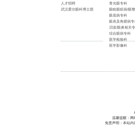
人才招聘
青光眼专科
武汉爱尔眼科博士团
眼睑眼眶病/眼
眼底病专科
眼表及角膜病专
泪道/眼鼻相关
综合眼病专科
医学检验科
医学影像科
温馨提醒：网
免责声明：本站内