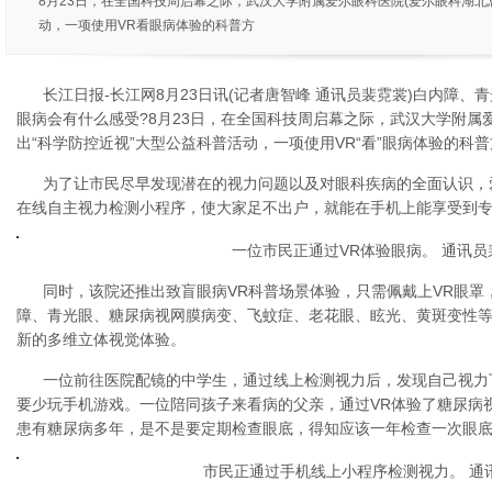
8月23日，在全国科技周启幕之际，武汉大学附属爱尔眼科医院(爱尔眼科湖北
动，一项使用VR看眼病体验的科普方
长江日报-长江网8月23日讯(记者唐智峰 通讯员裴霓裳)白内障
眼病会有什么感受?8月23日，在全国科技周启幕之际，武汉大学附属
出“科学防控近视”大型公益科普活动，一项使用VR“看”眼病体验的科
为了让市民尽早发现潜在的视力问题以及对眼科疾病的全面认识，
在线自主视力检测小程序，使大家足不出户，就能在手机上能享受到
一位市民正通过VR体验眼病。 通讯员
同时，该院还推出致盲眼病VR科普场景体验，只需佩戴上VR眼罩
障、青光眼、糖尿病视网膜病变、飞蚊症、老花眼、眩光、黄斑变性
新的多维立体视觉体验。
一位前往医院配镜的中学生，通过线上检测视力后，发现自己视力
要少玩手机游戏。一位陪同孩子来看病的父亲，通过VR体验了糖尿病
患有糖尿病多年，是不是要定期检查眼底，得知应该一年检查一次眼
市民正通过手机线上小程序检测视力。 通