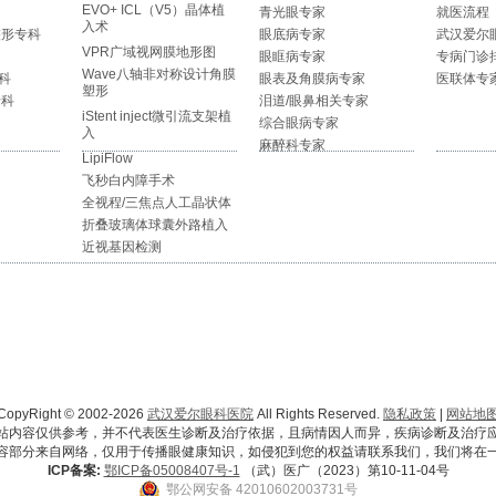
EVO+ ICL（V5）晶体植
青光眼专家
就医流程
入术
整形专科
眼底病专家
武汉爱尔
VPR广域视网膜地形图
眼眶病专家
专病门诊
Wave八轴非对称设计角膜
科
眼表及角膜病专家
医联体专
塑形
专科
泪道/眼鼻相关专家
iStent inject微引流支架植
综合眼病专家
入
麻醉科专家
LipiFlow
飞秒白内障手术
全视程/三焦点人工晶状体
折叠玻璃体球囊外路植入
近视基因检测
CopyRight © 2002-2026
武汉爱尔眼科医院
All Rights Reserved.
隐私政策
|
网站地
站内容仅供参考，并不代表医生诊断及治疗依据，且病情因人而异，疾病诊断及治疗
容部分来自网络，仅用于传播眼健康知识，如侵犯到您的权益请联系我们，我们将在
ICP备案:
鄂ICP备05008407号-1
（武）医广（2023）第10-11-04号
鄂公网安备 42010602003731号