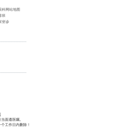
眼科网站地图
排班
家坐诊
图
应当面遵医嘱。
一个工作日内删除！