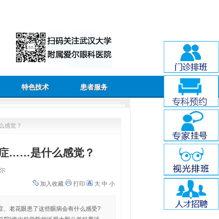
特色技术
患者服务
么感觉？
症……是什么感觉？
尔
加入收藏
打印
大
中
小
蚊症、老花眼患了这些眼病会有什么感受?