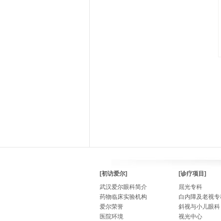
[初访爱尔]
[诊疗项目]
武汉爱尔眼科简介
屈光专科
药物临床实验机构
白内障及老视专
爱尔荣誉
斜视与小儿眼科
医院环境
视光中心