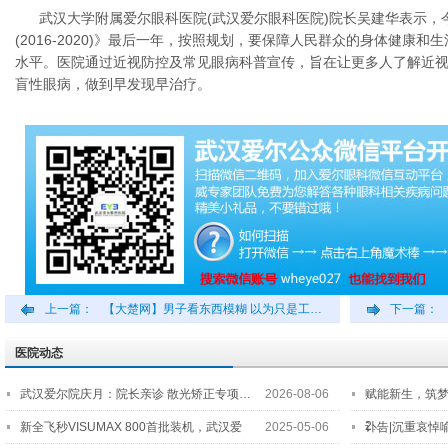
武汉大学附属爱尔眼科医院(武汉爱尔眼科医院)院长吴建华表示，
(2016-2020)》最后一年，按照规划，要保障人民群众的身体健康
水平。医院通过近视防控及常见眼病科普宣传，旨在让更多人了解近
盲性眼病，做到早发现早治疗。
上一篇：
【大楚网】男子看东西模糊 以为只是工…
下一篇：
医院动态
武汉爱尔院庆月：院长亲诊 散光矫正专项…
2026-08-06
赋能新生，筑
2…
新全飞秒VISUMAX 800首批装机，武汉爱
2025-05-06
讣告|沉重哀悼