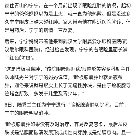
家住青山的宁宁，在一个月前出现了眼睑红肿的情况，起初
宁宁的爸爸妈妈以为是上火，就一直为他热敷。但是没过多
久宁宁眼皮上越来越红肿。家人带着他在附近医院就诊，但
是用药后，宁宁的病情一直反复。
后来，宁宁妈妈带着他来到武汉大学附属爱尔眼科医院(武
汉爱尔眼科医院)，经过检查发现，宁宁的右眼睑里面长满
了红色的“包”。
“这是睑板腺囊肿，”该院眼睑眼眶病/眼整形美容专科副主任
医师陆秀兰对宁宁的妈妈说道，“睑板腺囊肿也就是霰粒
肿，通俗来说就是眼皮上长了无痛性肿块，是由于睑板腺导
管堵塞所致，多发于儿童及青少年。”
6日，陆秀兰主任为宁宁进行了睑板腺囊肿切除术。目前，
宁宁的眼睑明显消肿。
“睑板腺囊肿如果没有及时治疗，容易反复感染，最后从皮
肤或是结膜面破溃发展形成炎性肉芽肿或是结膜息肉。且一