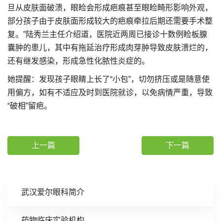
旦从皮肤面破溃，眼睑会形成疤痕甚至眼睑畸形影响外观，
部分孩子由于皮肤面形成较大的疤痕牵拉后期还需要手术整
复。”陆秀兰主任介绍道，医院近两周已接诊十数例睑板腺
囊肿的患儿，其中有拖延治疗形成肉芽肿导致皮肤溃烂的，
还有继发感染，形成急性化脓性炎症的。
她提醒：发现孩子眼睛上长了“小包”，切勿挤压或是随意使
用偏方，如有不适应及时到医院就诊，以免病情严重，导致
“破相”留疤。
上一篇
下一篇
武汉爱尔眼科简介
药物临床实验机构