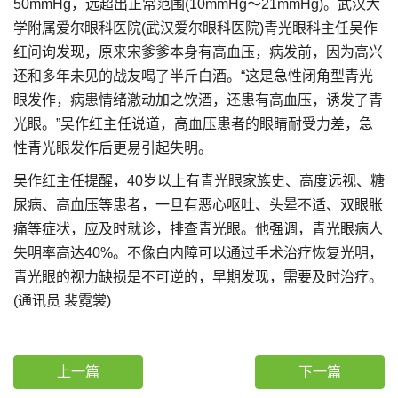
50mmHg，远超出正常范围(10mmHg～21mmHg)。武汉大
学附属爱尔眼科医院(武汉爱尔眼科医院)青光眼科主任吴作
红问询发现，原来宋爹爹本身有高血压，病发前，因为高兴
还和多年未见的战友喝了半斤白酒。“这是急性闭角型青光
眼发作，病患情绪激动加之饮酒，还患有高血压，诱发了青
光眼。”吴作红主任说道，高血压患者的眼睛耐受力差，急
性青光眼发作后更易引起失明。
吴作红主任提醒，40岁以上有青光眼家族史、高度远视、糖
尿病、高血压等患者，一旦有恶心呕吐、头晕不适、双眼胀
痛等症状，应及时就诊，排查青光眼。他强调，青光眼病人
失明率高达40%。不像白内障可以通过手术治疗恢复光明，
青光眼的视力缺损是不可逆的，早期发现，需要及时治疗。
(通讯员 裴霓裳)
上一篇
下一篇