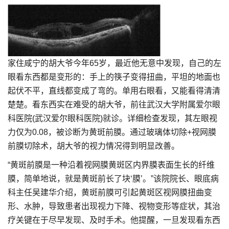
家住咸宁的胡大爷今年65岁，最近他无意中发现，自己的左
眼看东西都是变形的：手上的筷子变得扭曲，平坦的地面也
起伏不平，直线都变成了弯的。单用右眼看，又能看得清清
楚楚。看东西实在难受的胡大爷，前往武汉大学附属爱尔眼
科医院(武汉爱尔眼科医院)就诊。详细检查发现，其左眼视
力仅为0.08，被诊断为黄斑前膜。通过玻璃体切除+视网膜
前膜切除术，胡大爷的视力情况得到明显改善。
“黄斑前膜是一种沿着视网膜黄斑区内界膜表面生长的纤维
膜，简单地说，就是黄斑前长了块‘膜’。”该院院长、眼底病
科主任吴建华介绍，黄斑前膜可引起黄斑区视网膜扭曲变
形、水肿，导致患者出现视力下降、视物变形等症状，其治
疗关键在于尽早发现、及时手术。他提醒，一旦发现看东西