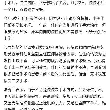
手术后，佳佳的脸上终于露出了笑容。7月22日，佳佳术后
一个月，双眼效果良好。
今年6岁的佳佳家住罗田，因为从小上眼皮耷拉着，小伙伴
们都不爱和她玩。一年前，佳佳在当地进行了手术治疗，但
眼皮改观甚微，原本内向的佳佳更加少言寡语，也开始拒绝
上学。
心急如焚的父母找到爱尔眼科医院，该院眼睑眼眶病/眼整
形美容专科陆秀兰副主任医师接诊后表示，佳佳的情况为复
发性上睑下垂，可以通过的联合筋膜鞘悬吊术矫正。担心像
次手术一样没有任何效果，佳佳的父母犹豫不决，直到看到
很多已经手术的患者术前术后的对比图后，佳佳一家才决定
接受二次手术。
陆秀兰表示，由于不清楚佳佳次手术方式，加之做过手术，
眼睑组织结构被破坏，瘢痕形成，增加了提上睑肌的难度。
又因无法准确测量提上睑肌的肌力，又是在全麻下手术，难
度倍增。经过精心术前