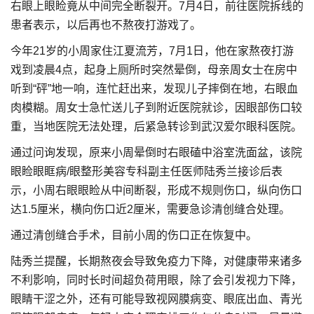
右眼上眼睑竟从中间完全断裂开。7月4日，前往医院拆线的
患者表示，以后再也不熬夜打游戏了。
今年21岁的小周家住江夏流芳，7月1日，他在家熬夜打游
戏到凌晨4点，起身上厕所时突然晕倒，母亲周女士在房中
听到“砰”地一响，连忙赶出来，发现儿子摔倒在地，右眼血
肉模糊。周女士急忙送儿子到附近医院就诊，因眼部伤口较
重，当地医院无法处理，后紧急转诊到武汉爱尔眼科医院。
通过问询发现，原来小周晕倒时右眼磕中浴室洗面盆，该院
眼睑眼眶病/眼整形美容专科副主任医师陆秀兰接诊后表
示，小周右眼眼睑从中间断裂，形成不规则伤口，纵向伤口
达1.5厘米，横向伤口近2厘米，需要急诊清创缝合处理。
通过清创缝合手术，目前小周的伤口正在恢复中。
陆秀兰提醒，长期熬夜会导致免疫力下降，对健康带来诸多
不利影响，同时长时间超负荷用眼，除了会引发视力下降，
眼睛干涩之外，还有可能导致视网膜病变、眼底出血、青光