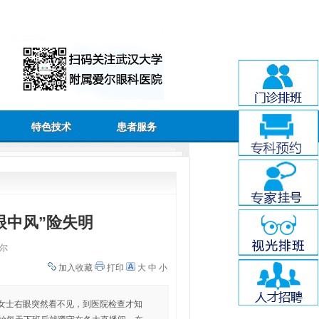
特色技术
患者服务
眼中风”险失明
尔
加入收藏
打印
大
中
小
的姚女士右眼突然看不见，到医院检查才知