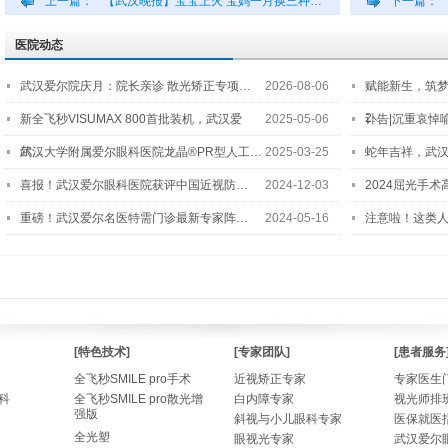
上一篇：
【武汉晚报】宝宝上火 宝妈一月换三种…
下一篇：
医院动态
武汉爱尔院庆月：院长亲诊 散光矫正专项…
2026-08-06
赋能新生，筑
2…
新全飞秒VISUMAX 800首批装机，武汉爱
2025-05-06
讣告|沉重哀悼
尔…
武汉大学附属爱尔眼科医院龙晶®PR型人工…
2025-03-25
蛇年吉祥，武汉
喜报！武汉爱尔眼科医院获评中国近视防…
2024-12-03
2024屈光手
重磅！武汉爱尔名医特需门诊最新专家阵…
2024-05-16
注意啦！这类
[特色技术]
[专家团队]
[患者服务
全飞秒SMILE pro手术
近视矫正专家
专家医生
科
全飞秒SMILE pro散光增
白内障专家
视光师排
强版
斜视与小儿眼科专家
医保就医
全光塑
眼视光专家
武汉爱尔