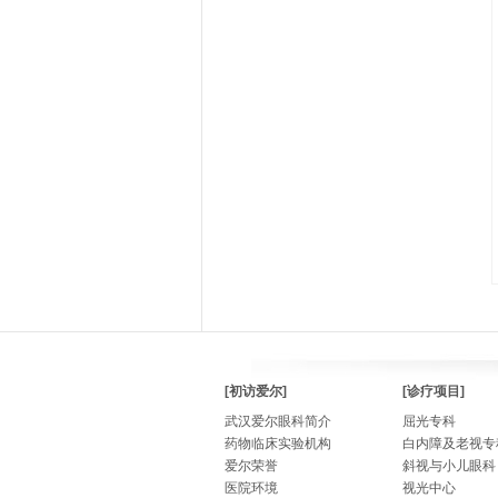
[初访爱尔]
[诊疗项目]
武汉爱尔眼科简介
屈光专科
药物临床实验机构
白内障及老视专
爱尔荣誉
斜视与小儿眼科
医院环境
视光中心