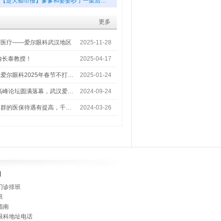
【楚天都市报】爹爹和婆婆吵了一架后…
更多
梦医疗——爱尔眼科武汉地区
2025-11-28
喻长泰教授！
2025-04-17
爱尔眼科2025年春节不打…
2025-01-24
术高峰论坛圆满落幕，武汉爱…
2024-09-24
人群的医保待遇有提高，千…
2024-03-26
]
门诊排班
班
指南
眼科地址电话