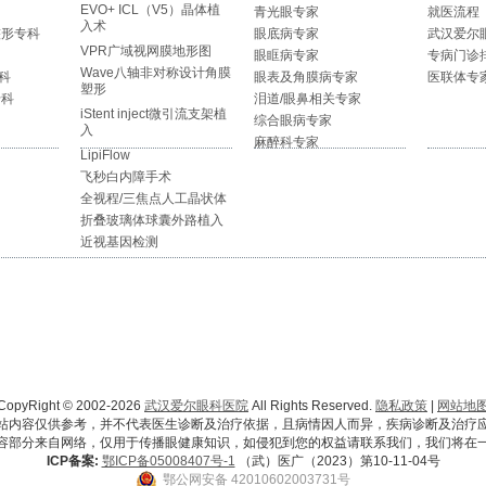
EVO+ ICL（V5）晶体植
青光眼专家
就医流程
入术
整形专科
眼底病专家
武汉爱尔
VPR广域视网膜地形图
眼眶病专家
专病门诊
Wave八轴非对称设计角膜
科
眼表及角膜病专家
医联体专
塑形
专科
泪道/眼鼻相关专家
iStent inject微引流支架植
综合眼病专家
入
麻醉科专家
LipiFlow
飞秒白内障手术
全视程/三焦点人工晶状体
折叠玻璃体球囊外路植入
近视基因检测
CopyRight © 2002-2026
武汉爱尔眼科医院
All Rights Reserved.
隐私政策
|
网站地
站内容仅供参考，并不代表医生诊断及治疗依据，且病情因人而异，疾病诊断及治疗
容部分来自网络，仅用于传播眼健康知识，如侵犯到您的权益请联系我们，我们将在
ICP备案:
鄂ICP备05008407号-1
（武）医广（2023）第10-11-04号
鄂公网安备 42010602003731号