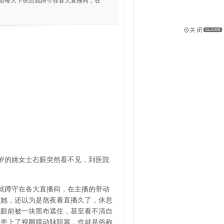
开始每天下班后就蹲守在各大直播间，在
31岁的姚女士右眼突然看不见，到医院
后就蹲守在各大直播间，在主播的带动
的她，还以为是熬夜看直播久了，休息
觉眼前被一块黑布遮住，甚至看不清自
士患上了视网膜动脉阻塞，也就是俗称