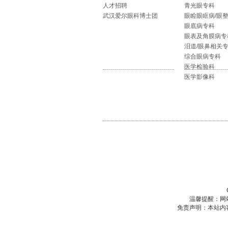
人才招聘
青光眼专科
武汉爱尔眼科博士团
眼睑眼眶病/眼
眼底病专科
眼表及角膜病专
泪道/眼鼻相关
综合眼病专科
医学检验科
医学影像科
温馨提醒：网
免责声明：本站内