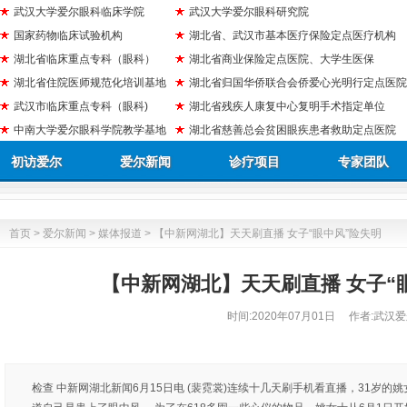
武汉大学爱尔眼科临床学院
武汉大学爱尔眼科研究院
国家药物临床试验机构
湖北省、武汉市基本医疗保险定点医疗机构
湖北省临床重点专科（眼科）
湖北省商业保险定点医院、大学生医保
湖北省住院医师规范化培训基地
湖北省归国华侨联合会侨爱心光明行定点医院
武汉市临床重点专科（眼科)
湖北省残疾人康复中心复明手术指定单位
中南大学爱尔眼科学院教学基地
湖北省慈善总会贫困眼疾患者救助定点医院
初访爱尔
爱尔新闻
诊疗项目
专家团队
首页
>
爱尔新闻
>
媒体报道
> 【中新网湖北】天天刷直播 女子“眼中风”险失明
【中新网湖北】天天刷直播 女子“
时间:
2020年07月01日
作者:武汉爱
检查 中新网湖北新闻6月15日电 (裴霓裳)连续十几天刷手机看直播，31岁