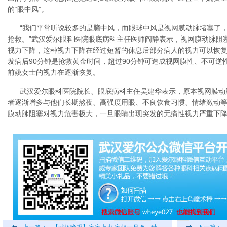
的“眼中风”。
“我们平常听说较多的是脑中风，而眼球中风是视网膜动脉堵塞了，
抢救。”武汉爱尔眼科医院眼底病科主任医师阎静表示，视网膜动脉阻
视力下降，这种视力下降在经过短暂的休息后部分病人的视力可以恢
发病后90分钟是抢救黄金时间，超过90分钟可造成视网膜性、不可逆
前姚女士的视力在逐渐恢复。
武汉爱尔眼科医院院长、眼底病科主任吴建华表示，原本视网膜动脉
者逐渐增多与他们长期熬夜、高强度用眼、不良饮食习惯、情绪激动
膜动脉阻塞对视力危害极大，一旦眼睛出现突发的无痛性视力严重下降