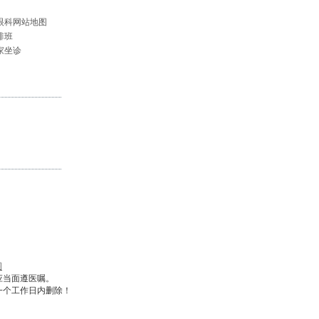
眼科网站地图
排班
家坐诊
图
应当面遵医嘱。
一个工作日内删除！