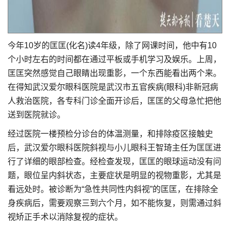
今年10岁的匡匡(化名)读4年级，除了网课时间，他中有10
个小时左右的时间都在通过平板或手机学习及娱乐。上周，
匡匡突然感觉自己眼睛出现重影，一个东西能看出两个来。
在得知武汉爱尔眼科医院是武汉市五官疾病(眼科)非新冠病
人救治医院，各专科门诊全面开诊后，匡匡的父母急忙把他
送到医院就诊。
经过医院一楼预检分诊台的体温测量，和排除疫区接触史
后，武汉爱尔眼科医院斜视与小儿眼科王智琦主任为匡匡进
行了详细的眼部检查。经检查发现，匡匡的眼球运动没有问
题，眼位呈内斜状态，主要症状是明显的视物重影，尤其是
看远处时。被诊断为“急性共同性内斜视”的匡匡，在排除全
身疾病后，需要观察三到六个月，如不能恢复，则需通过斜
视矫正手术以消除复视的症状。