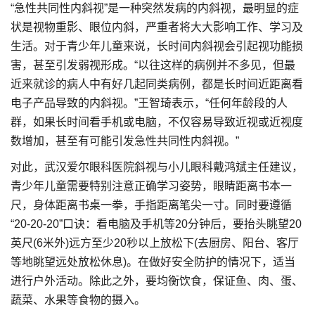
“急性共同性内斜视”是一种突然发病的内斜视，最明显的症
状是视物重影、眼位内斜，严重者将大大影响工作、学习及
生活。对于青少年儿童来说，长时间内斜视会引起视功能损
害，甚至引发弱视形成。“以往这样的病例并不多见，但最
近来就诊的病人中有好几起同类病例，都是长时间近距离看
电子产品导致的内斜视。”王智琦表示，“任何年龄段的人
群，如果长时间看手机或电脑，不仅容易导致近视或近视度
数增加，甚至有可能引发急性共同性内斜视。”
对此，武汉爱尔眼科医院斜视与小儿眼科戴鸿斌主任建议，
青少年儿童需要特别注意正确学习姿势，眼睛距离书本一
尺，身体距离书桌一拳，手指距离笔尖一寸。同时要遵循
“20-20-20”口诀：看电脑及手机等20分钟后，要抬头眺望20
英尺(6米外)远方至少20秒以上放松下(去厨房、阳台、客厅
等地眺望远处放松休息)。在做好安全防护的情况下，适当
进行户外活动。除此之外，要均衡饮食，保证鱼、肉、蛋、
蔬菜、水果等食物的摄入。