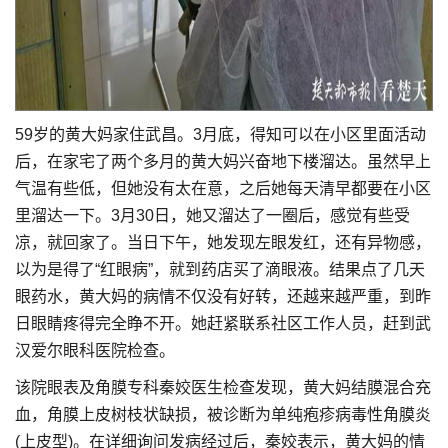
59岁的黄大妈家住武昌。3月底，得知可以在小区里面活动
后，在家宅了两个多月的黄大妈兴奋地下楼溜达。虽然早上
气温有些低，但她没有太在意，之后她每天清早都要在小区
里溜达一下。3月30日，她又溜达了一圈后，感觉有些受
凉，就回家了。当日下午，她发现左眼发红，还有异物感，
以为是得了“红眼病”，就到药店买了滴眼液。结果点了几天
眼药水，黄大妈的病情不仅没有好转，还越来越严重，到昨
日眼睛疼得完全睁不开。她赶紧联系社区工作人员，赶到武
汉爱尔眼科医院检查。
该院眼表及角膜专科秦姣医生检查发现，黄大妈结膜混合充
血，角膜上皮树枝状缺损，被诊断为单纯疱疹病毒性角膜炎
(上皮型)。在详细询问发病经过后，秦姣表示，黄大妈的情