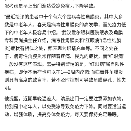
况考虑是早上出门溜达受凉免疫力下降导致。
“最近接诊的患者中十个有六个是病毒性角膜炎，其中大多
数是中老年人。春天是病毒性角膜炎的高发季，而免疫力低
下的中老年人极容易中招。”武汉爱尔眼科医院眼表及角膜
专科吴尚操主任介绍，病毒性角膜炎和“红眼病”(急性结膜
炎)症状有相似之处，都表现为眼睛充血等。不同之处在
于，病毒性角膜炎常伴随着疼痛、畏光的症状，而“红眼病”
一般没有这些表现。需要特别警惕的是，“红眼病”属自限性
疾病，即便不治疗也可以在1—2周内痊愈;而病毒性角膜炎
则具有高度的致盲率，若不及时控制可导致角膜穿孔，性失
明。
他提醒，近期早晚温差大，清晨出门一定要注意添加衣物，
特别是中老年人，以免受凉导致免疫力下降。同时要适当运
动，增强体质，提高身体免疫力，每天要保持充足睡眠。