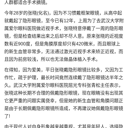
人群都适合手术摘镜。
今年28岁的张晓(化名)，因为不习惯戴框架眼镜，从高中起
就戴起了隐形眼镜，至今已有12年，上周为了去武汉大学附
属爱尔眼科医院做近视手术，张晓特意停戴了一周的隐形眼
镜，但是检查结果出来之后却不尽人意。原来张晓的近视度
数有近900度，但是角膜厚度却只有420微米，而且眼球上
的新生血管非常多，无法通过激光近视手术来矫正近视，而
且因为前房较浅，所以也无法做晶体植入手术。
在得知，因为爱美，平日张晓戴隐形眼镜比较多，又因为工
作忙，疏于护理，最长时间竟然连续戴了隐形眼镜达半年之
久。武汉大学附属爱尔眼科医院屈光专科张青松主任表示，
张晓这种长期不合理的佩戴隐形眼镜，现在眼睛没有出现其
它更严重的问题实属侥幸，但是她的新生血管和角膜问题正
是由于长期佩戴隐形眼镜所造成，不再建议她佩戴隐形眼镜
了!
由于现代人对自身形象越来越重视，尤其是年轻人，选择隐