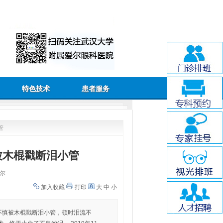
特色技术
患者服务
管
被木棍戳断泪小管
尔
加入收藏
打印
大
中
小
名)不慎被木棍戳断泪小管，顿时泪流不