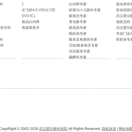
科
1
白内障专家
视光师排
全飞秒4.0-VISULYZE
斜视与小儿眼科专家
医保就医
EVO ICL
眼视光专家
武汉爱尔
焕晶白内障
青光眼专家
就医流程
整形专科
角膜塑形术
眼底病专家
武汉爱尔
眼眶病专家
专病门诊
科
眼表及角膜病专家
医联体专
专科
泪道/眼鼻相关专家
综合眼病专家
麻醉科专家
CopyRight © 2002-2026
武汉爱尔眼科医院
All Rights Reserved.
隐私政策
|
网站地