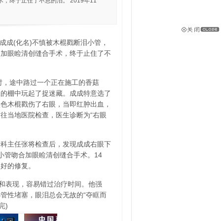
终于止住了不息的泪。 2019年11
的成成(化名)不慎被木棍戳断泪小管，
合加眼睑清创缝合手术，终于止住了不
家时，途中路过一个正在施工的香菇
工的棚中玩起了捉迷藏。成成特意选了
黑色木棍戳伤了右眼，当即红肿出血，
往当地医院检查，医生诊断为“右眼
专科主任张将检查后，发现成成右眼下
小管吻合加眼睑清创缝合手术。14
良好的修复。
和表现，容易错过治疗时间。他强
管性堵塞，眼泪总会无故的“夺眶而
完)