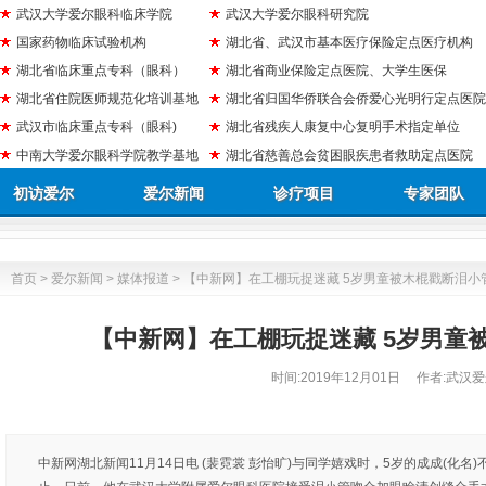
武汉大学爱尔眼科临床学院
武汉大学爱尔眼科研究院
国家药物临床试验机构
湖北省、武汉市基本医疗保险定点医疗机构
湖北省临床重点专科（眼科）
湖北省商业保险定点医院、大学生医保
湖北省住院医师规范化培训基地
湖北省归国华侨联合会侨爱心光明行定点医院
武汉市临床重点专科（眼科)
湖北省残疾人康复中心复明手术指定单位
中南大学爱尔眼科学院教学基地
湖北省慈善总会贫困眼疾患者救助定点医院
初访爱尔
爱尔新闻
诊疗项目
专家团队
首页
>
爱尔新闻
>
媒体报道
> 【中新网】在工棚玩捉迷藏 5岁男童被木棍戳断泪小
【中新网】在工棚玩捉迷藏 5岁男童
时间:
2019年12月01日
作者:武汉爱
中新网湖北新闻11月14日电 (裴霓裳 彭怡旷)与同学嬉戏时，5岁的成成(化