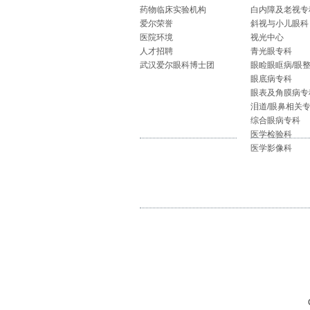
药物临床实验机构
白内障及老视专
爱尔荣誉
斜视与小儿眼科
医院环境
视光中心
人才招聘
青光眼专科
武汉爱尔眼科博士团
眼睑眼眶病/眼
眼底病专科
眼表及角膜病专
泪道/眼鼻相关
综合眼病专科
医学检验科
医学影像科