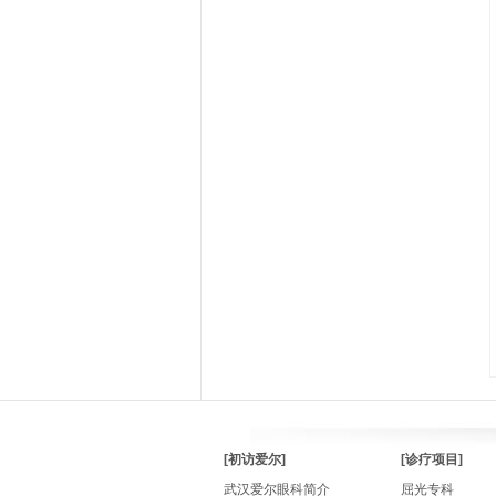
[初访爱尔]
[诊疗项目]
武汉爱尔眼科简介
屈光专科