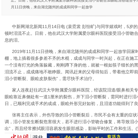
止。日前，他在武汉大学附属爱尔眼科医院接受泪小管吻合加眼睑清创缝合手术，
月11日傍晚，来自湖北随州的成成和同学一起放学
中新网湖北新闻11月14日电 (裴霓裳 彭怡旷)与同学嬉戏时，5岁
顿时泪流不止。日前，他在武汉大学附属爱尔眼科医院接受泪小管吻
息的泪。
2019年11月11日傍晚，来自湖北随州的成成和同学一起放学回
棚，地上插着很多参差不齐的木棍，成成与同学一时兴起，在正在施
一个没有灯光的角落躲藏，刚刚蹲下身的他，就被一根如筷子细长的
泪流不止，成成痛地不敢睁眼。闻讯赶来的父母得知后，带着他立即前
泪小管断裂、眼睑皮肤裂伤”，需尽快手术治疗。
家人连夜赶往武汉大学附属爱尔眼科医院，经该院泪道/眼鼻相关
眼睑靠近鼻侧处有一道1厘米的裂伤，并下泪小管断裂，需同时进行泪
日，已顺利完成手术的成成，眼睑外形完好如初，且泪道功能得到了
张将主任表示，外伤导致的泪小管断裂后，市民不会有太重的症状
调，泪小管发生断裂危害很大，若不进行泪小管吻合修复，将导致泪小
出”，而且经常擦拭眼泪容易发生眼部感染，影响平时的工作和生活。(