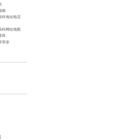
班
指南
眼科地址电话
眼科网站地图
排班
家坐诊
图