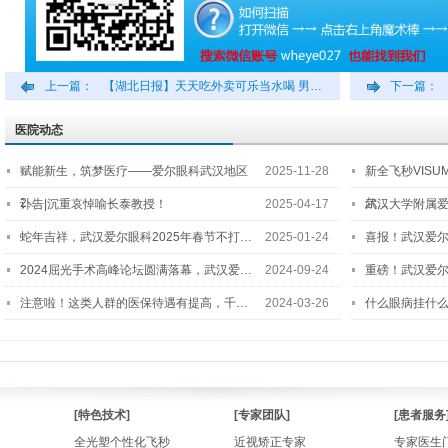
上一篇：
【湖北日报】天天吃外卖可乐当水喝 男…
下一篇：
医院动态
赋能新生，筑梦医疗——爱尔眼科武汉地区
2025-11-28
新全飞秒VISU
2…
尔…
讣告|沉重哀悼喻长泰教授！
2025-04-17
武汉大学附属爱
蛇年吉祥，武汉爱尔眼科2025年春节不打…
2025-01-24
喜报！武汉爱
2024屈光手术高峰论坛圆满落幕，武汉爱…
2024-09-24
重磅！武汉爱
注意啦！这类人群的医保待遇有提高，千…
2024-03-26
什么眼病挂什
[特色技术]
[专家团队]
[患者服务
全光塑个性化飞秒
近视矫正专家
专家医生