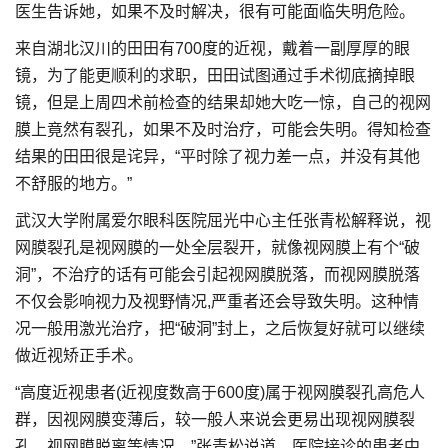
医生告诉她，如果不及时解决，很有可能面临失明危险。
来自湖北汉川的田田有700度的近视，戴着一副厚厚的眼
镜，为了能更顺利的求职，田田试图通过手术彻底摘掉眼
镜，但是上周四术前检查的结果却她大吃一惊，自己的视网
膜上竟然有裂孔，如果不及时治疗，可能会失明。得知检查
结果的田田很是诧异，“平时除了视力差一点，并没有其他
不舒服的地方。”
武汉大学附属爱尔眼科医院屈光中心主任张青松解释说，视
网膜裂孔是视网膜的一处全层裂开，就像视网膜上有个“破
洞”，不治疗的话有可能会引起视网膜脱落，而视网膜脱落
不仅会影响视力及视野情况,严重者还会导致失明。这种情
况一般用激光治疗，把“破洞”封上，之后恢复好就可以继续
做近视矫正手术。
“高度近视患者(近视度数高于600度)属于视网膜裂孔高危人
群，因视网膜变薄后，较一般人来说会更易出现视网膜裂
孔、视网膜脱离等情况。”张青松说道，医院接诊的患者中