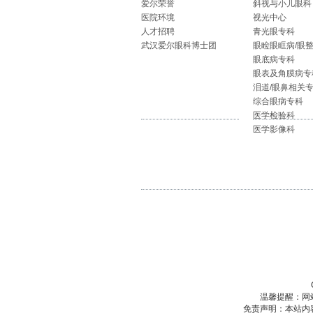
爱尔荣誉
斜视与小儿眼科
医院环境
视光中心
人才招聘
青光眼专科
武汉爱尔眼科博士团
眼睑眼眶病/眼
眼底病专科
眼表及角膜病专
泪道/眼鼻相关
综合眼病专科
医学检验科
医学影像科
温馨提醒：网
免责声明：本站内