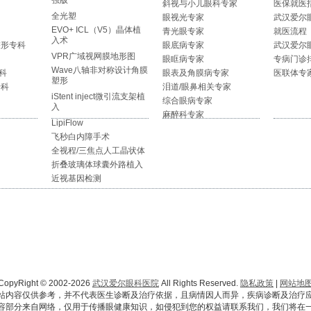
强版
斜视与小儿眼科专家
医保就医
全光塑
眼视光专家
武汉爱尔
EVO+ ICL（V5）晶体植
青光眼专家
就医流程
入术
整形专科
眼底病专家
武汉爱尔
VPR广域视网膜地形图
眼眶病专家
专病门诊
Wave八轴非对称设计角膜
科
眼表及角膜病专家
医联体专
塑形
专科
泪道/眼鼻相关专家
iStent inject微引流支架植
综合眼病专家
入
麻醉科专家
LipiFlow
飞秒白内障手术
全视程/三焦点人工晶状体
折叠玻璃体球囊外路植入
近视基因检测
CopyRight © 2002-2026
武汉爱尔眼科医院
All Rights Reserved.
隐私政策
|
网站地
站内容仅供参考，并不代表医生诊断及治疗依据，且病情因人而异，疾病诊断及治疗
容部分来自网络，仅用于传播眼健康知识，如侵犯到您的权益请联系我们，我们将在