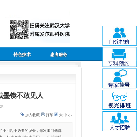
特色技术
患者服务
戴墨镜不敢见人
尔
加入收藏
打印
大
中
小
为了不引起不必要的误会，每次出门他都