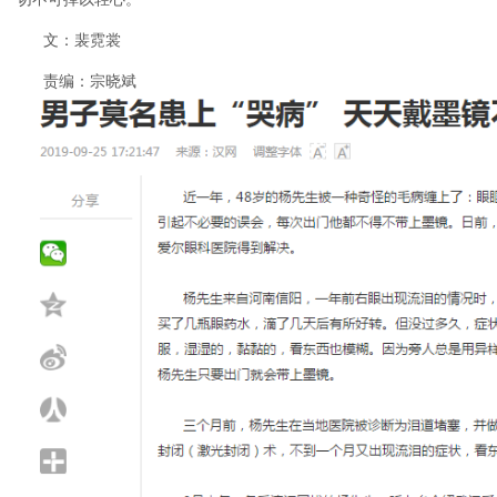
文：裴霓裳
责编：宗晓斌