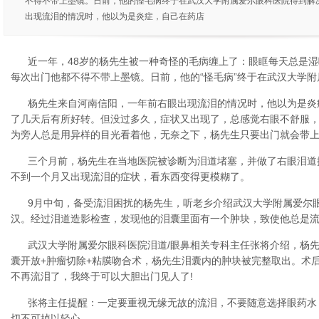
不得不带上墨镜。日前，他的怪毛病终于在武汉大学附属爱尔眼科医院得到解
出现流泪的情况时，他以为是炎症，自己在药店
近一年，48岁的杨先生被一种奇怪的毛病缠上了：眼眶每天总是
每次出门他都不得不带上墨镜。日前，他的“怪毛病”终于在武汉大学
杨先生来自河南信阳，一年前右眼出现流泪的情况时，他以为是炎
了几天后有所好转。但没过多久，症状又出现了，总感觉右眼不舒服
为旁人总是用异样的目光看着他，无奈之下，杨先生只要出门就会带
三个月前，杨先生在当地医院被诊断为泪道堵塞，并做了右眼泪道插
不到一个月又出现流泪的症状，看东西变得更模糊了。
9月中旬，备受流泪困扰的杨先生，听老乡介绍武汉大学附属爱尔
汉。经过泪道造影检查，发现他的泪囊里面有一个肿块，致使他总是
武汉大学附属爱尔眼科医院泪道/眼鼻相关专科主任张将介绍，杨
囊开放+肿瘤切除+粘膜吻合术，杨先生泪囊内的肿块被完整取出。术
不再流泪了，我终于可以大胆出门见人了!
张将主任提醒：一定要重视无缘无故的流泪，不要随意选择眼药水
切不可掉以轻心。