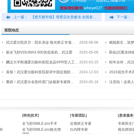
上一篇：
【楚天都市报】母婴店生意惨淡 全因老…
下一篇：
医院动态
武汉爱尔院庆月：院长亲诊 散光矫正专项…
2026-08-06
赋能新生，筑
2…
新全飞秒VISUMAX 800首批装机，武汉爱
2025-05-06
讣告|沉重哀悼
尔…
武汉大学附属爱尔眼科医院龙晶®PR型人工…
2025-03-25
蛇年吉祥，武汉
喜报！武汉爱尔眼科医院获评中国近视防…
2024-12-03
2024屈光手
重磅！武汉爱尔名医特需门诊最新专家阵…
2024-05-16
注意啦！这类
[特色技术]
[专家团队]
[患者服务
全飞秒SMILE pro手术
近视矫正专家
专家医生
科
全飞秒SMILE pro散光增
白内障专家
视光师排