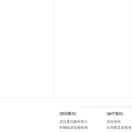
[初访爱尔]
[诊疗项目]
武汉爱尔眼科简介
屈光专科
药物临床实验机构
白内障及老视专