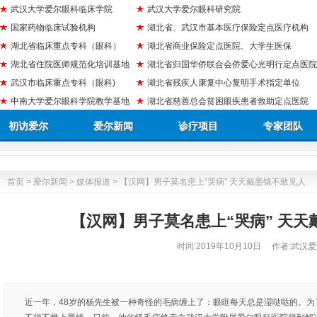
武汉大学爱尔眼科临床学院
武汉大学爱尔眼科研究院
国家药物临床试验机构
湖北省、武汉市基本医疗保险定点医疗机构
湖北省临床重点专科（眼科）
湖北省商业保险定点医院、大学生医保
湖北省住院医师规范化培训基地
湖北省归国华侨联合会侨爱心光明行定点医院
武汉市临床重点专科（眼科)
湖北省残疾人康复中心复明手术指定单位
中南大学爱尔眼科学院教学基地
湖北省慈善总会贫困眼疾患者救助定点医院
初访爱尔
爱尔新闻
诊疗项目
专家团队
首页
>
爱尔新闻
>
媒体报道
> 【汉网】男子莫名患上“哭病” 天天戴墨镜不敢见人
【汉网】男子莫名患上“哭病” 天天
时间:
2019年10月10日
作者:武汉爱
近一年，48岁的杨先生被一种奇怪的毛病缠上了：眼眶每天总是湿哒哒的。