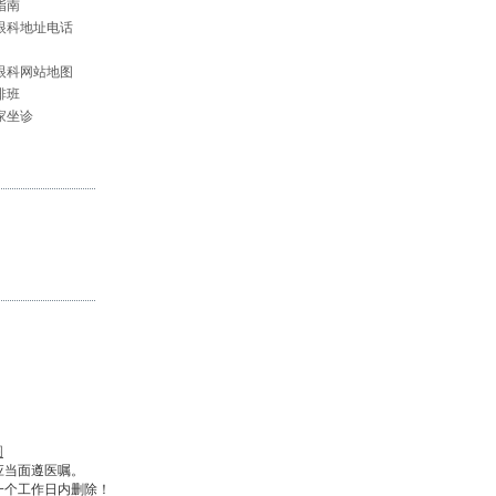
指南
眼科地址电话
眼科网站地图
排班
家坐诊
图
应当面遵医嘱。
一个工作日内删除！