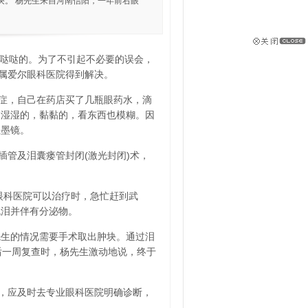
决。 杨先生来自河南信阳，一年前右眼
湿哒哒的。为了不引起不必要的误会，
附属爱尔眼科医院得到解决。
症，自己在药店买了几瓶眼药水，滴
，湿湿的，黏黏的，看东西也模糊。因
上墨镜。
管及泪囊瘘管封闭(激光封闭)术，
眼科医院可以治疗时，急忙赶到武
流泪并伴有分泌物。
先生的情况需要手术取出肿块。通过泪
后一周复查时，杨先生激动地说，终于
，应及时去专业眼科医院明确诊断，