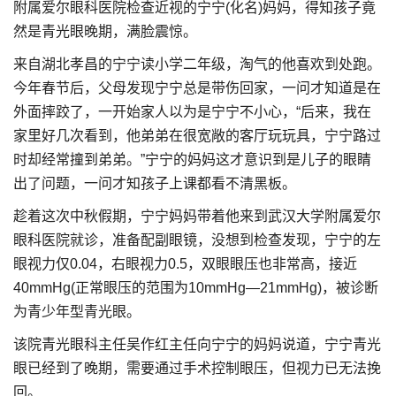
附属爱尔眼科医院检查近视的宁宁(化名)妈妈，得知孩子竟
然是青光眼晚期，满脸震惊。
来自湖北孝昌的宁宁读小学二年级，淘气的他喜欢到处跑。
今年春节后，父母发现宁宁总是带伤回家，一问才知道是在
外面摔跤了，一开始家人以为是宁宁不小心，“后来，我在
家里好几次看到，他弟弟在很宽敞的客厅玩玩具，宁宁路过
时却经常撞到弟弟。”宁宁的妈妈这才意识到是儿子的眼睛
出了问题，一问才知孩子上课都看不清黑板。
趁着这次中秋假期，宁宁妈妈带着他来到武汉大学附属爱尔
眼科医院就诊，准备配副眼镜，没想到检查发现，宁宁的左
眼视力仅0.04，右眼视力0.5，双眼眼压也非常高，接近
40mmHg(正常眼压的范围为10mmHg—21mmHg)，被诊断
为青少年型青光眼。
该院青光眼科主任吴作红主任向宁宁的妈妈说道，宁宁青光
眼已经到了晚期，需要通过手术控制眼压，但视力已无法挽
回。