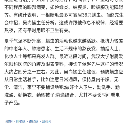
不同程度的眼部病变，如睑缘炎、结膜炎、睑板腺功能障碍
等。有统计表明，一根睫毛最多可寄居36只螨虫。而赵先生
会中招，吴尚操主任分析，这或许跟他作息不规律，经常要
熬夜，还有平时用眼不卫生有关。
夏季气温不断升高，螨虫的活动也越来越活跃。抵抗力较差
的中老年人、肿瘤患者、生活不规律的熬夜党、抽烟人士、
化妆人士等都是高发人群。最近这段时间，武汉大学附属爱
尔眼科医院的角膜及眼表专科，接诊了像赵先生这样的情况
大约占四分之一左右。为此，吴尚操主任建议，预防螨虫应
从日常生活着手，比如注意日常通风，保持屋内干燥、无
尘、清洁，家里不要铺设地毯;做好个人卫生，勤洗手、勤
洗澡、勤换衣、勤晒被子;劳逸结合，尤其不要长时间看电
子产品。