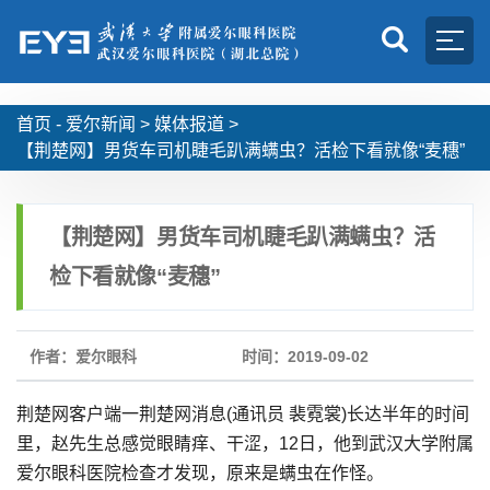
首页 -
爱尔新闻
>
媒体报道
>
【荆楚网】男货车司机睫毛趴满螨虫？活检下看就像“麦穗”
【荆楚网】男货车司机睫毛趴满螨虫？活
检下看就像“麦穗”
作者：爱尔眼科
时间：2019-09-02
荆楚网客户端一荆楚网消息(通讯员 裴霓裳)长达半年的时间
里，赵先生总感觉眼睛痒、干涩，12日，他到武汉大学附属
爱尔眼科医院检查才发现，原来是螨虫在作怪。