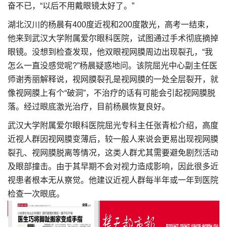
奋不已，“以后不用戴眼镜太好了。”
湖北汉川的杨晨有400度近视和200度散光，高考一结束，
他来到武汉大学附属爱尔眼科医院，试图通过手术彻底摘掉
眼镜。没想到检查发现，他双眼视网膜周边出现裂孔，“我
怎么一直没感觉呢?”杨晨疑惑地问。该院屈光中心副主任医
师谢秀丽解释说，视网膜裂孔是视网膜的一处全层裂开，就
像视网膜上有个“破洞”，不治疗的话有可能会引起视网膜脱
落。经过眼底激光治疗，目前杨晨恢复良好。
武汉大学附属爱尔眼科医院屈光专科主任张青松介绍，高度
近视人群因视网膜变薄后，较一般人来说会更易出现视网膜
裂孔、视网膜脱离等情况，这类人群尤其需要避免剧烈活动
及眼部撞击。由于其早期不会对视力造成影响，因此很多近
视患者根本无从察觉。他建议近视人群每半年或一年到医院
检查一次眼底。