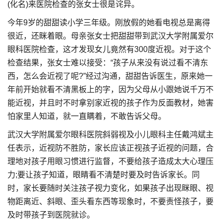
(化名)来医院检查的张女士很是诧异。
今年9岁的甜甜读小学三年级。刚放假的她看电视总是离得
很近，还眯着眼。母亲张女士把甜甜带到武汉大学附属爱尔
眼科医院检查，这才发现女儿竟然有300度近视。对于这个
检查结果，张女士难以接受：“孩子从来没有说过看不清东
西，怎么会近视了呢?”经过沟通，甜甜告诉医生，原来她一
年前开始就看不清黑板上的字，因为父母从小跟她说千万不
能近视，并且时不时拿别家近视的孩子作为反面教材，她害
怕家里人知道，就一直瞒着，不敢告诉父母。
武汉大学附属爱尔眼科医院斜弱视及小儿眼科主任戴鸿斌主
任表示，近视防不胜防，家长应该正视孩子近视的问题，合
理地对孩子用眼习惯进行监督，不要给孩子造成太大心理压
力;要让孩子知道，眼睛看不清楚时要及时告诉家长。同
时，家长要随时关注孩子视力变化，如果孩子出现眯眼、视
物距离近、斜眼、歪头看东西等现象时，不要责怪孩子，要
及时带孩子到医院就诊。