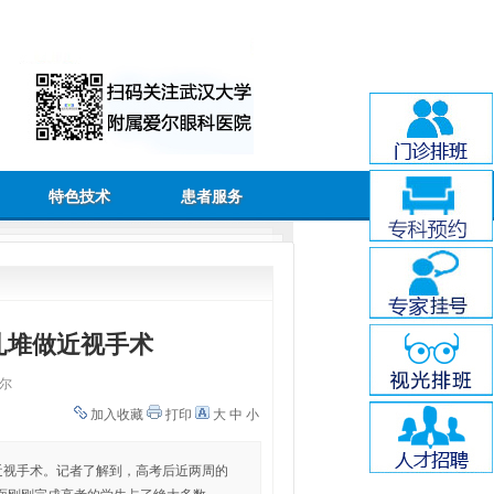
特色技术
患者服务
扎堆做近视手术
尔
加入收藏
打印
大
中
小
做近视手术。记者了解到，高考后近两周的