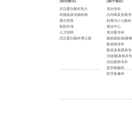
[初访爱尔]
[诊疗项目]
武汉爱尔眼科简介
屈光专科
药物临床实验机构
白内障及老视专
爱尔荣誉
斜视与小儿眼科
医院环境
视光中心
人才招聘
青光眼专科
武汉爱尔眼科博士团
眼睑眼眶病/眼
眼底病专科
眼表及角膜病专
泪道/眼鼻相关
综合眼病专科
医学检验科
医学影像科