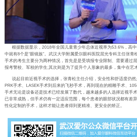
根据数据显示，2018年全国儿童青少年总体近视率为53.6%，高
中就有8个是“眼镜族”。武汉大学附属爱尔眼科医院屈光专科主任张青
手术的考生主要分为两种情况，首先是是受填报专业限制、需要通过
报考警校、军校的学生;其次则是为了提升个人形象的最多，集中在艺
说起目前近视手术的选择，张青松主任介绍，安全性和舒适度仍然
PRK手术、LASEK手术到后来的飞秒手术，再到现在的精雕手术、10
手术无论是设备还是技术已经发展了数代，越来越多的人选择近视手
已非常成熟，但手术仍有一定适应范围，每个患者的眼部状况都有差
性化定制的手术，这样才能让患者得到更精准、更安全的矫正。