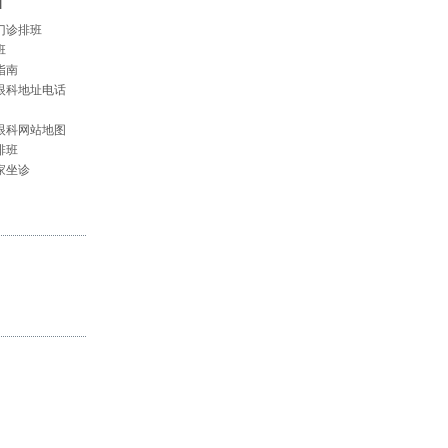
]
门诊排班
班
指南
眼科地址电话
眼科网站地图
排班
家坐诊