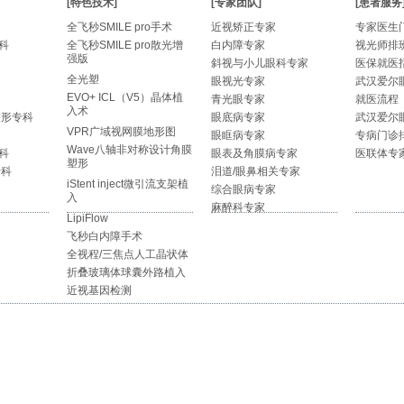
[特色技术]
[专家团队]
[患者服务
全飞秒SMILE pro手术
近视矫正专家
专家医生
科
全飞秒SMILE pro散光增
白内障专家
视光师排
强版
斜视与小儿眼科专家
医保就医
全光塑
眼视光专家
武汉爱尔
EVO+ ICL（V5）晶体植
青光眼专家
就医流程
入术
整形专科
眼底病专家
武汉爱尔
VPR广域视网膜地形图
眼眶病专家
专病门诊
Wave八轴非对称设计角膜
科
眼表及角膜病专家
医联体专
塑形
专科
泪道/眼鼻相关专家
iStent inject微引流支架植
综合眼病专家
入
麻醉科专家
LipiFlow
飞秒白内障手术
全视程/三焦点人工晶状体
折叠玻璃体球囊外路植入
近视基因检测