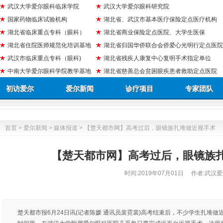
武汉大学爱尔眼科临床学院
武汉大学爱尔眼科研究院
国家药物临床试验机构
湖北省、武汉市基本医疗保险定点医疗机构
湖北省临床重点专科（眼科）
湖北省商业保险定点医院、大学生医保
湖北省住院医师规范化培训基地
湖北省归国华侨联合会侨爱心光明行定点医院
武汉市临床重点专科（眼科)
湖北省残疾人康复中心复明手术指定单位
中南大学爱尔眼科学院教学基地
湖北省慈善总会贫困眼疾患者救助定点医院
初访爱尔
爱尔新闻
诊疗项目
专家团队
首页
>
爱尔新闻
>
媒体报道
> 【楚天都市网】高考过后，眼镜族扎堆做近视手术
【楚天都市网】高考过后，眼镜族
时间:
2019年07月01日
作者:武汉爱
楚天都市报6月24日讯(记者陈媛 通讯员裴霓裳)高考结束后，不少学生扎堆