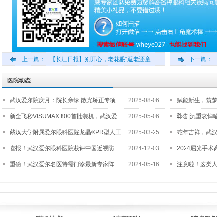
上一篇：
【长江日报】别开心，老花眼“返老还童…
下一篇：
医院动态
武汉爱尔院庆月：院长亲诊 散光矫正专项…
2026-08-06
赋能新生，筑
2…
新全飞秒VISUMAX 800首批装机，武汉爱
2025-05-06
讣告|沉重哀悼
尔…
武汉大学附属爱尔眼科医院龙晶®PR型人工…
2025-03-25
蛇年吉祥，武汉
喜报！武汉爱尔眼科医院获评中国近视防…
2024-12-03
2024屈光手
重磅！武汉爱尔名医特需门诊最新专家阵…
2024-05-16
注意啦！这类