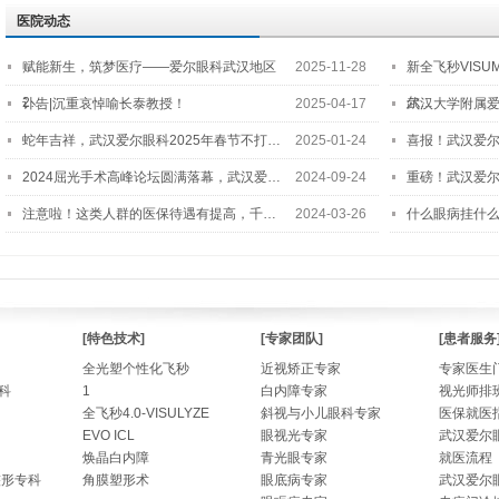
医院动态
赋能新生，筑梦医疗——爱尔眼科武汉地区
2025-11-28
新全飞秒VISU
2…
尔…
讣告|沉重哀悼喻长泰教授！
2025-04-17
武汉大学附属爱
蛇年吉祥，武汉爱尔眼科2025年春节不打…
2025-01-24
喜报！武汉爱
2024屈光手术高峰论坛圆满落幕，武汉爱…
2024-09-24
重磅！武汉爱
注意啦！这类人群的医保待遇有提高，千…
2024-03-26
什么眼病挂什
[特色技术]
[专家团队]
[患者服务
全光塑个性化飞秒
近视矫正专家
专家医生
科
1
白内障专家
视光师排
全飞秒4.0-VISULYZE
斜视与小儿眼科专家
医保就医
EVO ICL
眼视光专家
武汉爱尔
焕晶白内障
青光眼专家
就医流程
整形专科
角膜塑形术
眼底病专家
武汉爱尔