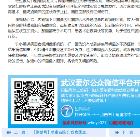
上一篇：
【荆楚网】幼童右眼长"疙瘩医生…
下一篇：