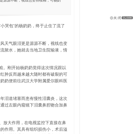
更是源源不断，视线也变得模糊，可杨奶
话“小哭包”的杨奶奶，终于止住了流了
大风天气眼泪更是源源不断，视线也变
肿流脓水，她就去当地卫生院输液，情
睑。刚开始杨奶奶觉得这次情况跟以
的红肿反而越来越大随时都有破裂的可
杨奶奶便前往武汉大学附属爱尔眼科医
常年泪道堵塞而患有慢性泪囊炎，这次
。通过左眼内窥镜下泪囊鼻腔吻合加鼻
、放大作用，在电视监控下直接在鼻
愈的作用。其具有组织损伤小，术后溢