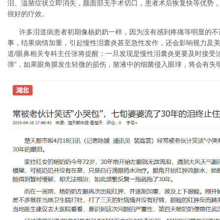
泪、溢脓症状立即消失，颜面部无手术切口，患者术后恢复快等优势
很好的疗效。
许多泪道病患者初期像杨奶奶一样，因为没有感到疼痛等明显的不适
事，结果病情加重，引起慢性泪囊炎甚至急性发作，还会影响视力及
道/眼鼻相关专科主任张将提醒：一旦发现是慢性泪囊炎更要及时接受
弹”，如果眼角膜发生轻微的损伤，脓液中的细菌侵入眼球，将会有失