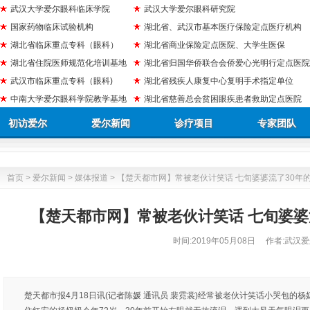
武汉大学爱尔眼科临床学院
武汉大学爱尔眼科研究院
国家药物临床试验机构
湖北省、武汉市基本医疗保险定点医疗机构
湖北省临床重点专科（眼科）
湖北省商业保险定点医院、大学生医保
湖北省住院医师规范化培训基地
湖北省归国华侨联合会侨爱心光明行定点医院
武汉市临床重点专科（眼科)
湖北省残疾人康复中心复明手术指定单位
中南大学爱尔眼科学院教学基地
湖北省慈善总会贫困眼疾患者救助定点医院
初访爱尔
爱尔新闻
诊疗项目
专家团队
首页
>
爱尔新闻
>
媒体报道
> 【楚天都市网】常被老伙计笑话 七旬婆婆流了30年
【楚天都市网】常被老伙计笑话 七旬婆婆
时间:
2019年05月08日
作者:武汉爱
楚天都市报4月18日讯(记者陈媛 通讯员 裴霓裳)经常被老伙计笑话小哭包的杨