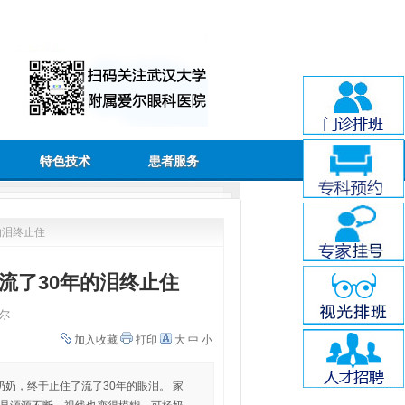
特色技术
患者服务
的泪终止住
流了30年的泪终止住
尔
加入收藏
打印
大
中
小
奶奶，终于止住了流了30年的眼泪。 家