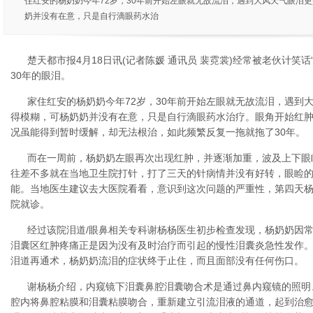
住红安的杨奶奶今年72岁，30年前开始左眼就无故流泪，遇到大风天气眼泪
奶并没有在意，只是自行滴眼药水治
楚天都市报4月18日讯(记者陈媛 通讯员 裴霓裳)经常被老伙计笑
30年的眼泪。
家住红安的杨奶奶今年72岁，30年前开始左眼就无故流泪，遇到
得模糊，可杨奶奶并没有在意，只是自行滴眼药水治疗。眼角开始红
况虽能得到暂时缓解，却无法根治，如此频繁反复一拖就拖了30年。
而在一周前，杨奶奶左眼再次出现红肿，并逐渐加重，波及上下眼
往差不多就在当地卫生院打针，打了三天的针病情并没有好转，眼睑
能。当地医生建议去大医院看看，意识到这次问题的严重性，第四天
院就诊。
经过该院泪道/眼鼻相关专科谢杨杨医生初步检查发现，杨奶奶因
泪囊区红肿疼痛正是因为没有及时治疗而引起的慢性泪囊炎急性发作
泪道再通术，杨奶奶流泪的症状终于止住，而且面部没有任何伤口。
谢杨杨介绍，内窥镜下泪囊鼻腔泪囊吻合术是通过鼻内窥镜的照明
腔内将鼻腔粘膜和泪囊粘膜吻合，重新建立引流泪液的通道，起到治