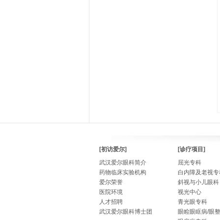
[初访爱尔]
[诊疗项目]
武汉爱尔眼科简介
屈光专科
药物临床实验机构
白内障及老视专
爱尔荣誉
斜视与小儿眼科
医院环境
视光中心
人才招聘
青光眼专科
武汉爱尔眼科博士团
眼睑眼眶病/眼