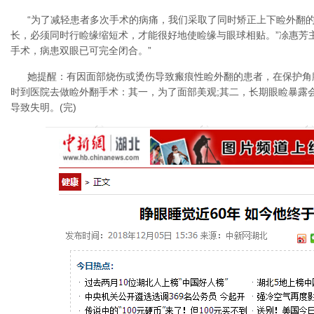
“为了减轻患者多次手术的病痛，我们采取了同时矫正上下睑外翻
长，必须同时行睑缘缩短术，才能很好地使睑缘与眼球相贴。”凃惠芳主
手术，病患双眼已可完全闭合。”
她提醒：有因面部烧伤或烫伤导致瘢痕性睑外翻的患者，在保护角
时到医院去做睑外翻手术：其一，为了面部美观;其二，长期眼睑暴露
导致失明。(完)