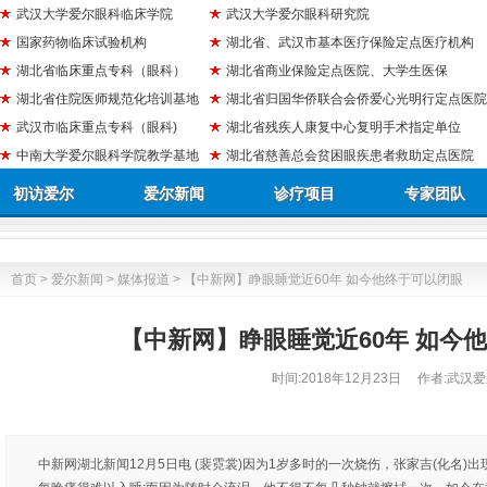
武汉大学爱尔眼科临床学院
武汉大学爱尔眼科研究院
国家药物临床试验机构
湖北省、武汉市基本医疗保险定点医疗机构
湖北省临床重点专科（眼科）
湖北省商业保险定点医院、大学生医保
湖北省住院医师规范化培训基地
湖北省归国华侨联合会侨爱心光明行定点医院
武汉市临床重点专科（眼科)
湖北省残疾人康复中心复明手术指定单位
中南大学爱尔眼科学院教学基地
湖北省慈善总会贫困眼疾患者救助定点医院
初访爱尔
爱尔新闻
诊疗项目
专家团队
首页
>
爱尔新闻
>
媒体报道
> 【中新网】睁眼睡觉近60年 如今他终于可以闭眼
【中新网】睁眼睡觉近60年 如今
时间:
2018年12月23日
作者:武汉爱
中新网湖北新闻12月5日电 (裴霓裳)因为1岁多时的一次烧伤，张家吉(化名