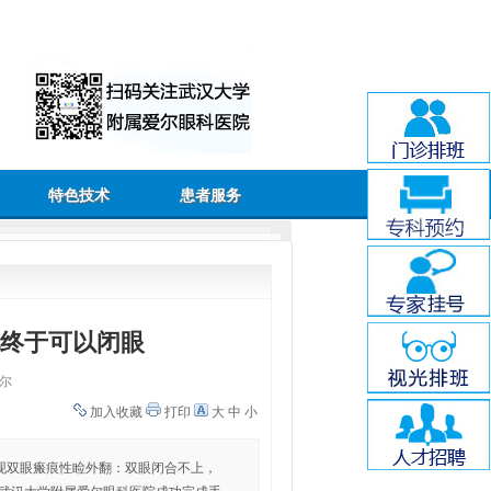
特色技术
患者服务
他终于可以闭眼
尔
加入收藏
打印
大
中
小
)出现双眼瘢痕性睑外翻：双眼闭合不上，