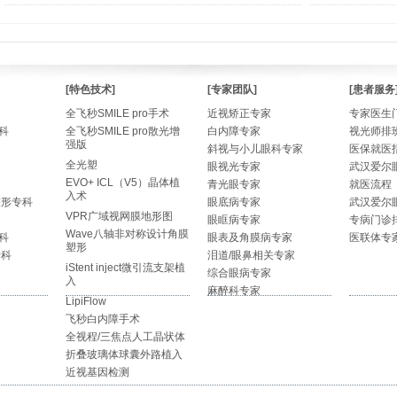
[特色技术]
[专家团队]
[患者服务
全飞秒SMILE pro手术
近视矫正专家
专家医生
科
全飞秒SMILE pro散光增
白内障专家
视光师排
强版
斜视与小儿眼科专家
医保就医
全光塑
眼视光专家
武汉爱尔
EVO+ ICL（V5）晶体植
青光眼专家
就医流程
入术
整形专科
眼底病专家
武汉爱尔
VPR广域视网膜地形图
眼眶病专家
专病门诊
Wave八轴非对称设计角膜
科
眼表及角膜病专家
医联体专
塑形
专科
泪道/眼鼻相关专家
iStent inject微引流支架植
综合眼病专家
入
麻醉科专家
LipiFlow
飞秒白内障手术
全视程/三焦点人工晶状体
折叠玻璃体球囊外路植入
近视基因检测