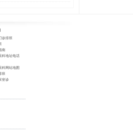
]
门诊排班
班
指南
眼科地址电话
眼科网站地图
排班
家坐诊