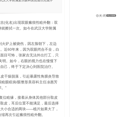
在武汉大学附属爱尔眼科医院成功完成手
家吉(化名)出现双眼瘢痕性睑外翻：双
钟就擦拭一次。如今在武汉大学附属
到火炉上被烧伤，因左脸朝下，左边
。近60年来，因为双眼闭合不全，白
，面目可怖，张家吉无法外出打工，只
失明。如今，右眼的视力也在慢慢下
怕自己，终于下定决心到医院治疗。
上皮干燥脱落，引起暴露性角膜炎导致
眼睑眼眶病/眼整形美容科主任凃惠芳
。”
复位睑缘，接着从身体其他部分取皮
积取皮，耳后位置不能满足，最后选择
成大小合适的两块——植片如果大了，
收缩再次引起瘢痕性睑外翻。