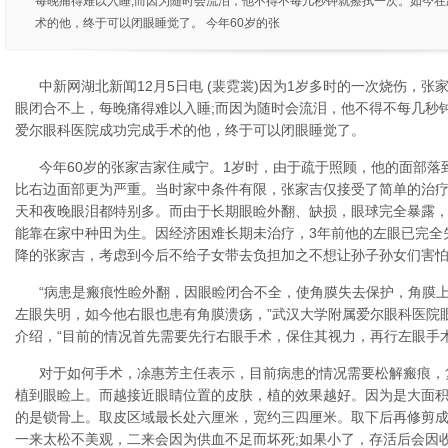
每晚痛得难以入睡;而因为随时会流泪，他不得不每几秒钟就擦拭一次。如今
术的他，终于可以闭眼睡觉了。 今年60岁的张
中新网湖北新闻12月5日电 (裴霓裳)因为1岁多时的一次烧伤，张
眼闭合不上，每晚痛得难以入睡;而因为随时会流泪，他不得不每几秒
爱尔眼科医院成功完成手术的他，终于可以闭眼睡觉了。
今年60岁的张家吉家住咸宁。1岁时，由于疏于照顾，他的面部落
比右边面部更为严重。当时家中条件有限，张家吉仅接受了简单的治疗
天和夜晚眼泪都特别多。而由于长期眼睑外翻、缺损，眼球完全暴露
能靠在家中种田为生。因经济困难长期未治疗，3年前他的左眼已完全
降的张家吉，考虑到今后不给子女带去负担加之不想让孙子孙女们害
“病患是瘢痕性睑外翻，因眼睑闭合不全，使角膜失去保护，角膜
左眼失明，如今他右眼也患有角膜溃疡，”武汉大学附属爱尔眼科医院
介绍，“目前的情况首先需要先行右眼手术，保住其视力，再行左眼手术
对于如何手术，凃惠芳主任表示，目前病患的情况需要松解瘢痕，
植到眼睑上。而越接近眼睛位置的皮肤，植的效果越好。因为是大面
的是锁骨上。取皮区域最长处六厘米，宽约三四厘米。取下后再修剪
一来太松不美观，二来会因为供血不足而坏死;如果小了，存活后会因