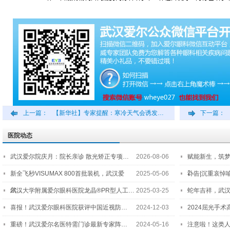
上一篇：
【新华社】专家提醒：寒冷天气会诱发…
下一篇：
医院动态
武汉爱尔院庆月：院长亲诊 散光矫正专项…
2026-08-06
赋能新生，筑
2…
新全飞秒VISUMAX 800首批装机，武汉爱
2025-05-06
讣告|沉重哀悼
尔…
武汉大学附属爱尔眼科医院龙晶®PR型人工…
2025-03-25
蛇年吉祥，武汉
喜报！武汉爱尔眼科医院获评中国近视防…
2024-12-03
2024屈光手
重磅！武汉爱尔名医特需门诊最新专家阵…
2024-05-16
注意啦！这类