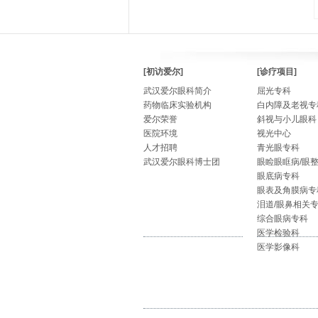
[初访爱尔]
[诊疗项目]
武汉爱尔眼科简介
屈光专科
药物临床实验机构
白内障及老视专
爱尔荣誉
斜视与小儿眼科
医院环境
视光中心
人才招聘
青光眼专科
武汉爱尔眼科博士团
眼睑眼眶病/眼
眼底病专科
眼表及角膜病专
泪道/眼鼻相关
综合眼病专科
医学检验科
医学影像科