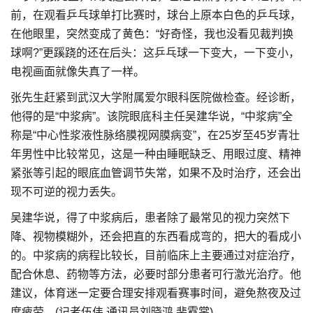
前，在观看乒乓球单打比赛时，球台上原本白色的乒乓球，
在他眼里，突然变成了黄色：“好奇怪，我也没看见裁判换
球啊?”更蹊跷的还在后头：这乒乓球一下变大，一下变小，
电视画面就像失真了一样。
张先生赶紧到武汉大学附属爱尔眼科医院做检查。经诊断，
他得的是“中浆病”。该院眼底科主任吴建华说，“中浆病”全
称是“中心性浆液性脉络膜视网膜病变”，在25岁至45岁青壮
年男性中比较常见，这是一种由睡眠缺乏、用眼过度、精神
紧张等引起的眼底血管调节失常，如果不及时治疗，还会出
现不可逆的视力丢失。
吴建华说，得了中浆病后，患者除了最常见的视力突然下
降、视物模糊外，还会把直的东西看成弯的，把大的看成小
的。中浆病的病程比较长，目前临床上主要通过对症治疗，
配合休息、药物等方法，必要时部分患者可行激光治疗。他
建议，体育迷一定要合理安排观看赛事时间，避免熬夜及过
度疲劳。(记者伍伟 通讯员刘晓鸿 裴霓裳)