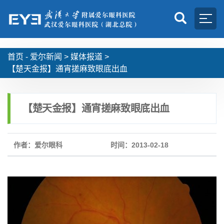
首页 -
爱尔新闻
>
媒体报道
>
【楚天金报】通宵搓麻致眼底出血
【楚天金报】通宵搓麻致眼底出血
作者：爱尔眼科
时间：2013-02-18