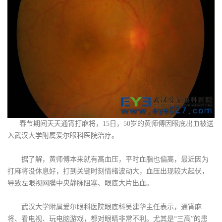
春节期间天天通宵打麻将，15日，50岁的黄师傅因眼底出血被送
入武汉大学附属爱尔眼科医院治疗。
据了解，黄师傅本来就有高血压，平时血脂也偏高，最近因为
打麻将没休息好，打到关键时刻情绪波动大，血压出现较大起伏，
导致左眼视网膜中央静脉阻塞、眼底大片出血。
武汉大学附属爱尔眼科医院眼底科吴建华主任表示，通宵麻
将、看电视、玩电脑游戏，都对眼睛非常不利。尤其是“三高”的患