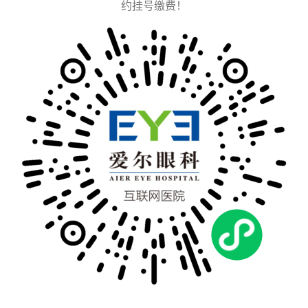
约挂号缴费！