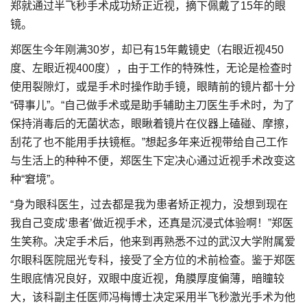
郑就通过半飞秒手术成功矫正近视，摘下佩戴了15年的眼
镜。
郑医生今年刚满30岁，却已有15年戴镜史（右眼近视450
度、左眼近视400度），由于工作的特殊性，无论是检查时
使用裂隙灯，或是手术时操作助手镜，眼睛前的镜片都十分
“碍事儿”。“自己做手术或是助手辅助主刀医生手术时，为了
保持消毒后的无菌状态，眼瞅着镜片在仪器上磕碰、摩擦，
刮花了也不能用手扶镜框。”想起多年来近视带给自己工作
与生活上的种种不便，郑医生下定决心通过近视手术改变这
种“窘境”。
“身为眼科医生，过去都是我为患者矫正视力，没想到现在
我自己变成‘患者’做近视手术，还真是沉浸式体验啊！”郑医
生笑称。决定手术后，他来到再熟悉不过的武汉大学附属爱
尔眼科医院屈光专科，接受了全方位的术前检查。鉴于郑医
生眼底情况良好，双眼中度近视，角膜厚度偏薄，暗瞳较
大，该科副主任医师冯梅博士决定采用半飞秒激光手术为他