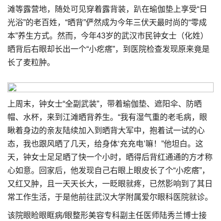
滩等露营地，随处可见穿着露背装，趴在瑜伽垫上享受“日
光浴”的老百姓，“晒背”俨然成为今年三伏天最时尚的“零成
本”养生方式。然而，今年43岁的武汉市民钟女士（化姓）
晒背后右眼却长出一个“小疙瘩”，到医院检查发现原来竟是
长了麦粒肿。
上周末，钟女士“全副武装”，带着瑜伽垫、遮阳伞、防晒
帽、水杯，来到江滩晒背养生。“我有湿气重的老毛病，眼
瞅着身边的亲友陆续加入到晒背大军中，抱着试一试的心
态，我也跟风晒了几天，给身体‘充充电’嘛！”他坦白。这
天，钟女士足足晒了快一个小时，晒得后背红通通的方才称
心如意。回家后，他发现自己右眼上眼皮长了个“小疙瘩”，
又红又肿，且一天天长大，一眨眼就疼，已然影响到了其日
常工作生活，于是他前往武汉大学附属爱尔眼科医院就诊。
该院眼睑眼眶病/眼整形美容专科副主任医师陆秀兰博士接