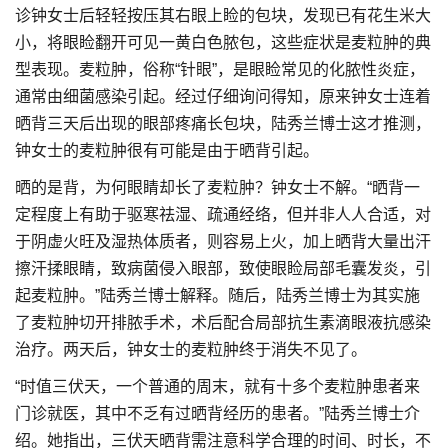
诊钟女士后轻轻按压其右眼上睑的包块，发现已有花生米大
小，将眼睑翻开可见一黄白色脓包，这些症状是麦粒肿的典
型表现。麦粒肿，俗称“针眼”，是眼睑常见的化脓性炎症，
通常由细菌感染引起。经过仔细询问得知，原来钟女士连着
晒背三天后出现的眼部疼痛长包块，陆秀兰博士这才推测，
钟女士的麦粒肿很有可能是由于晒背引起。
晒的是背，为何眼睛却长了麦粒肿？钟女士不解。“晒背一
定程度上有助于驱寒祛湿、疏通经络，但并非人人合适，对
于阴虚火旺及湿热体质者，则容易上火，加上晒背大量出汗
擦汗揉眼睛，致病菌侵入眼部，致使眼睑局部毛囊发炎，引
起麦粒肿。”陆秀兰博士解释。随后，陆秀兰博士为其实施
了麦粒肿切开排脓手术，术后配合局部抗生素滴眼液抗感染
治疗。两天后，钟女士的麦粒肿终于消失不见了。
“时值三伏天，一个普通的周末，就有十多个麦粒肿患者来
门诊就医，其中不乏有过晒背经历的患者。”陆秀兰博士介
绍。她指出，三伏天晒背需注意科学合理的时间、时长，不