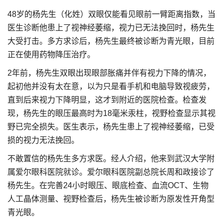
48岁的杨先生（化姓）双眼仅能看见眼前一臂距离指数，当
医生诊断他患上了视神经萎缩，视力已无法挽回时，杨先生
大受打击。多方求诊后，杨先生最终被诊断为青光眼，目前
正在使用药物降压治疗。
2年前，杨先生双眼出现眼部胀痛并伴有视力下降的情况，
起初他并没有太在意，以为只是看手机和电脑导致视疲劳，
直到后来视力下降明显，这才到附近的医院检查。检查发
现，杨先生的眼压最高时为18毫米汞柱，视野检查显示其视
野已完全损失。医生表示，杨先生患上了视神经萎缩，已受
损的视力无法挽回。
不敢置信的杨先生多方求医。经人介绍，他来到武汉大学附
属爱尔眼科医院就诊。爱尔眼科医院副总院长周和政接诊了
杨先生。在完善24小时眼压、眼底检查、血流OCT、生物
人工晶体测量、视野检查后，杨先生被诊断为原发性开角型
青光眼。