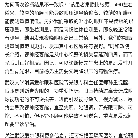
为何两次诊断结果不一致呢？“该患者角膜比较薄，460左右
微米，较厚的角膜可能导致眼压测量值偏高，较薄的角膜可
能使测量值偏低。另外我们采取的24小时眼压不是传统的眼
压测量，即坐着测量，而是习惯性体位测量，即夜晚正常睡
着测量，结果发现夜晚眼压高出正常值。另外，我们的视野
测量阈值范围更小，发现其中心区域还有视野。”周和政院
长介绍，视神经萎缩是从中心视野的损失蔓延到四周，而青
光眼则正好相反。因此，可以诊断杨先生患上的是原发性开
角型青光眼，目前杨先生需要先用降眼压的药物治疗。
武汉大学附属爱尔眼科医院青光眼专科主任医师孙重提醒，
眼压是判断青光眼的一项重要指标，眼压持续过高会造成眼
球视功能的不可逆损害，进而引发视野缺失、视力减退，最
终会导致视神经萎缩，直至失明。她强调，青光眼可防、可
控、不可怕，但不管不顾可能导致不可逆盲，重点是发现问
题要早诊早治。
关注武汉爱尔眼科更多信息，还可扫描互联网医院，直接预