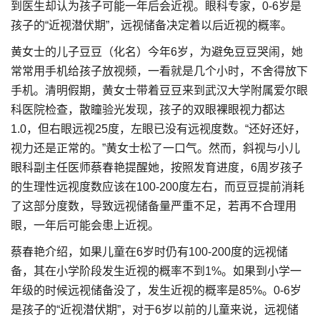
到医生却认为孩子可能一年后会近视。眼科专家，0-6岁是
孩子的“近视潜伏期”，远视储备决定着以后近视的概率。
黄女士的儿子豆豆（化名）今年6岁，为避免豆豆哭闹，她
常常用手机给孩子放视频，一看就是几个小时，不舍得放下
手机。清明假期，黄女士带着豆豆来到武汉大学附属爱尔眼
科医院检查，散瞳验光发现，孩子的双眼裸眼视力都达
1.0，但右眼远视25度，左眼已没有远视度数。“还好还好，
视力还是正常的。”黄女士松了一口气。然而，斜视与小儿
眼科副主任医师蔡春艳提醒她，按照发育进度，6周岁孩子
的生理性远视度数应该在100-200度左右，而豆豆提前消耗
了这部分度数，导致远视储备量严重不足，若再不合理用
眼，一年后可能会患上近视。
蔡春艳介绍，如果儿童在6岁时仍有100-200度的远视储
备，其在小学阶段发生近视的概率不到1%。如果到小学一
年级的时候远视储备没了，发生近视的概率是85%。0-6岁
是孩子的“近视潜伏期”，对于6岁以前的儿童来说，远视储