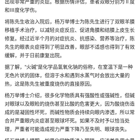
出现非常严重的炎症。根据伤情评估，患者双眼分别为Ⅱ度
和Ⅲ度化学伤。
将陈先生收治入院后，杨万举博士为陈先生进行了双眼羊膜
移植手术治疗，以减轻炎症反应、促进角膜和结膜上皮生长
修复。经过近半个月的对症抗炎、抗感染、营养等治疗，陈
先生的眼表炎症得到了明显改善，眼部不适感也得到了有效
缓解，并于日前康复出院。
据了解，“火碱”是化学品氢氧化钠的俗称，在室温下是一种
无色片状的固体，但溶于水和遇到水蒸气时会放出大量的
热，这是陈先生被重度烧伤的直接原因。
杨万举博士介绍，很多化学物质具有强酸性或强碱性，但碱
对眼球以及眼睑的烧伤甚至比酸的危害更大，因为酸烧伤造
成的是凝固性坏死，而碱性物质会持续向眼内渗透，所以常
合并严重眼内炎症甚至眼球坏死。如果不及时予以恰当处
理，严重者可能造成视力严重下降乃至失明、眼球丧失。