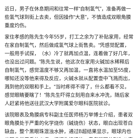
近日，男子在休息期间和往常一样“自制氢气”，准备再做一
些氢气球到街上去卖，但因操作“大意”，不慎造成双眼角膜
重度灼伤。
家住孝感的陈先生今年55岁，打工之余为了补贴家用，经常
在家自制氢气，然后做成氢气球上街售卖。“凭感觉配置，
一般用手试探，（水）冷了就再加点温，连着做了好几年，
也没出过问题。”陈先生说，他这次在家用火碱加水稀释后
自制氢气，感觉温度不够又再加温，一直将水温加至55度，
哪知还没等他来得及反应，火碱水就从配置壶中飞溅而出，
溅到他的双眼和手上。“当时疼得不得了，什么都看不见，
感觉眼睛要瞎了！”陈先生吓得立刻用自来水冲洗，随后家
人赶紧将他送往武汉大学附属爱尔眼科医院就诊。
该院眼表及角膜病专科副主任医师杨万举博士介绍，患者双
眼角膜处于严重的化学烧伤（碱烧伤）状态，眼白出现苍白
缺血，整个黑眼珠混浊水肿，通过B超结果显示，眼球内也