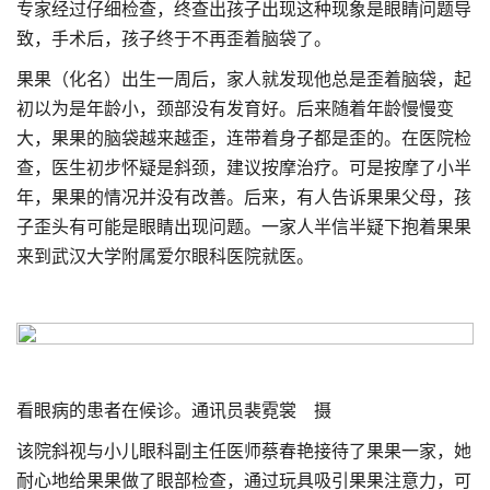
专家经过仔细检查，终查出孩子出现这种现象是眼睛问题导
致，手术后，孩子终于不再歪着脑袋了。
果果（化名）出生一周后，家人就发现他总是歪着脑袋，起
初以为是年龄小，颈部没有发育好。后来随着年龄慢慢变
大，果果的脑袋越来越歪，连带着身子都是歪的。在医院检
查，医生初步怀疑是斜颈，建议按摩治疗。可是按摩了小半
年，果果的情况并没有改善。后来，有人告诉果果父母，孩
子歪头有可能是眼睛出现问题。一家人半信半疑下抱着果果
来到武汉大学附属爱尔眼科医院就医。
看眼病的患者在候诊。通讯员裴霓裳 摄
该院斜视与小儿眼科副主任医师蔡春艳接待了果果一家，她
耐心地给果果做了眼部检查，通过玩具吸引果果注意力，可