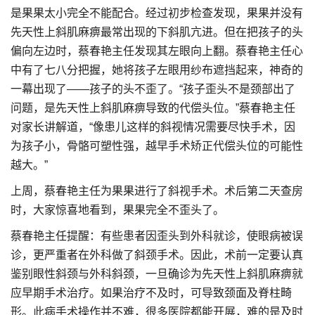
是果果太小完全不能配合。经过初步检查发现，果果并没有
先天性上斜肌麻痹最常出现的下斜肌亢进。但在把孩子的头
偏向左边时，蔡春艳主任发现其左眼向上翻。蔡春艳主任心
中有了七八分把握，她将孩子左眼用纱布遮挡起来，神奇的
一幕出现了——孩子的头不歪了。“孩子歪头不是颈部出了
问题，是先天性上斜肌麻痹导致的代偿头位。”蔡春艳主任
对家长讲解道，“像患儿这样的斜视情况需要尽快手术，因
为孩子小，骨骼可塑性强，越早手术矫正代偿头位的可能性
越大。”
上周，蔡春艳主任为果果进行了斜视手术。术后第二天查房
时，大家惊喜地看到，果果完全不歪头了。
蔡春艳主任提醒：有些患者因歪头到外科就诊，使眼病被误
诊，更严重者在外科做了斜颈手术。因此，术前一定要认真
鉴别眼性斜颈与外科斜颈，一旦确诊为先天性上斜肌麻痹就
应早期手术治疗。如果治疗不及时，可导致颈面及脊柱畸
形。此病手术操作并不难，很多医院都能开展，难的是及时