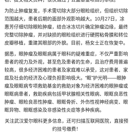
为防止肿瘤复发，手术需切除大部分眼睑组织，但组织切除
范围越大，患者后期的面部外观影响越大。10月27日，凃
惠芳仔细切除眼睑肿瘤，结合冰冻切片确定肿瘤边缘，最终
完整切除肿瘤，并对缺损的眼睑组织进行硬腭粘骨膜和转位
皮瓣移植，重建其眼部的外貌。目前，杨女士正在恢复中。
据悉，眼肿瘤及眼眶病属于眼科的疑难重症，不仅严重影响
患者的视力及外观，甚至危及患者的生命，且治疗费用普遍
较高，很多经济困难的患者及家庭难以承受，这对患者、家
庭及社会的经济及心理负担影响极大。“眶”护光明——眼肿
瘤及眼眶病专项救助基金的救助对象为经济困难的眼肿瘤或
眼眶病患者，救助疾病包括甲状腺相关性眼病、眼眶良恶性
肿瘤、眼睑良恶性肿瘤、眼眶骨折、外伤性视神经病变、眼
眶异物、眼眶感染及非感染性炎症等多种疾病。
关注武汉爱尔眼科更多信息，还可扫描互联网医院，直接预
约挂号缴费！