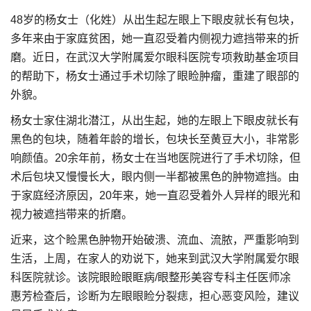
48岁的杨女士（化姓）从出生起左眼上下眼皮就长有包块，
多年来由于家庭贫困，她一直忍受着内侧视力遮挡带来的折
磨。近日，在武汉大学附属爱尔眼科医院专项救助基金项目
的帮助下，杨女士通过手术切除了眼睑肿瘤，重建了眼部的
外貌。
杨女士家住湖北潜江，从出生起，她的左眼上下眼皮就长有
黑色的包块，随着年龄的增长，包块长至黄豆大小，非常影
响颜值。20余年前，杨女士在当地医院进行了手术切除，但
术后包块又慢慢长大，眼内侧一半都被黑色的肿物遮挡。由
于家庭经济原因，20年来，她一直忍受着外人异样的眼光和
视力被遮挡带来的折磨。
近来，这个睑黑色肿物开始破溃、流血、流脓，严重影响到
生活，上周，在家人的劝说下，她来到武汉大学附属爱尔眼
科医院就诊。该院眼睑眼眶病/眼整形美容专科主任医师凃
惠芳检查后，诊断为左眼眼睑分裂痣，担心恶变风险，建议