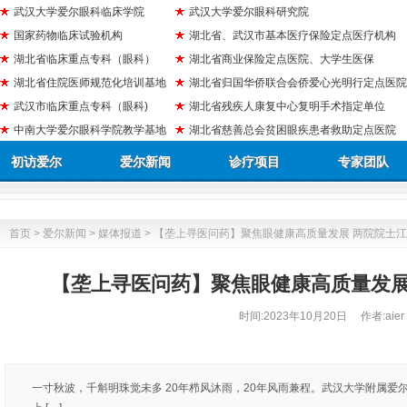
武汉大学爱尔眼科临床学院
武汉大学爱尔眼科研究院
国家药物临床试验机构
湖北省、武汉市基本医疗保险定点医疗机构
湖北省临床重点专科（眼科）
湖北省商业保险定点医院、大学生医保
湖北省住院医师规范化培训基地
湖北省归国华侨联合会侨爱心光明行定点医院
武汉市临床重点专科（眼科)
湖北省残疾人康复中心复明手术指定单位
中南大学爱尔眼科学院教学基地
湖北省慈善总会贫困眼疾患者救助定点医院
初访爱尔
爱尔新闻
诊疗项目
专家团队
首页
>
爱尔新闻
>
媒体报道
> 【垄上寻医问药】聚焦眼健康高质量发展 两院院士
【垄上寻医问药】聚焦眼健康高质量发展
时间:
2023年10月20日
作者:aier
一寸秋波，千斛明珠觉未多 20年栉风沐雨，20年风雨兼程。武汉大学附属爱