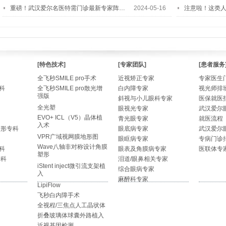
重磅！武汉爱尔名医特需门诊最新专家阵…
2024-05-16
注意啦！这类
[特色技术]
[专家团队]
[患者服务
全飞秒SMILE pro手术
近视矫正专家
专家医生
科
全飞秒SMILE pro散光增
白内障专家
视光师排
强版
斜视与小儿眼科专家
医保就医
全光塑
眼视光专家
武汉爱尔
EVO+ ICL（V5）晶体植
青光眼专家
就医流程
入术
整形专科
眼底病专家
武汉爱尔
VPR广域视网膜地形图
眼眶病专家
专病门诊
Wave八轴非对称设计角膜
科
眼表及角膜病专家
医联体专
塑形
专科
泪道/眼鼻相关专家
iStent inject微引流支架植
综合眼病专家
入
麻醉科专家
LipiFlow
飞秒白内障手术
全视程/三焦点人工晶状体
折叠玻璃体球囊外路植入
近视基因检测