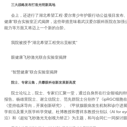
三大战略发布打造光明新高地
会上，还进行了湖北希望工程·爱尔青少年护眼行动公益项目发布、
健康”联合实验室正式揭牌，这些举措意味着武汉爱尔眼科医院在加强
能力等方面又将迈上一个新的台阶。
我院被授予“湖北希望工程突出贡献奖”
眼健康飞秒激光联合实验室揭牌
“智慧健康”联合实验室揭牌
院士、专家云集，共攀眼科创新发展新高度
院士论坛上，院士、专家们汇聚一堂，通过自身所在行业领域的持
报告。杨雄里院士、谢立信院士、范先群院士分别作了《ipRGC细胞
《坚持临床导向，开展创新研究》、《甲状腺眼病发生机制和诊疗进
学前沿及重大医学科学突破。杜博教授和曹祥东教授分别以《AI for 
沿》和《超短飞秒激光无创视力矫正》为主题，和与会同仁一同探讨