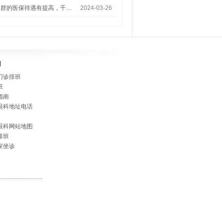
人群的医保待遇有提高，千…
2024-03-26
]
门诊排班
班
指南
眼科地址电话
眼科网站地图
排班
家坐诊