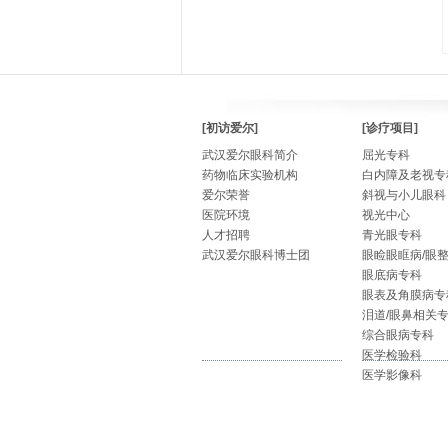
[初访爱尔]
[诊疗项目]
武汉爱尔眼科简介
屈光专科
药物临床实验机构
白内障及老视专
爱尔荣誉
斜视与小儿眼科
医院环境
视光中心
人才招聘
青光眼专科
武汉爱尔眼科博士团
眼睑眼眶病/眼
眼底病专科
眼表及角膜病专
泪道/眼鼻相关
综合眼病专科
医学检验科
医学影像科