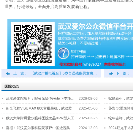
动能，全方位推动医院高质量发展，为中国的眼健康事业发展做出更大贡
世界，行稳致远，全面开启高质量发展新征程。
上一篇：
【武汉广播电视台】6岁言语残疾男童患…
下一篇：
医院动态
武汉爱尔院庆月：院长亲诊 散光矫正专项…
2026-08-06
赋能新生，筑
2…
新全飞秒VISUMAX 800首批装机，武汉爱
2025-05-06
讣告|沉重哀悼
尔…
武汉大学附属爱尔眼科医院龙晶®PR型人工…
2025-03-25
蛇年吉祥，武汉
喜报！武汉爱尔眼科医院获评中国近视防…
2024-12-03
2024屈光手