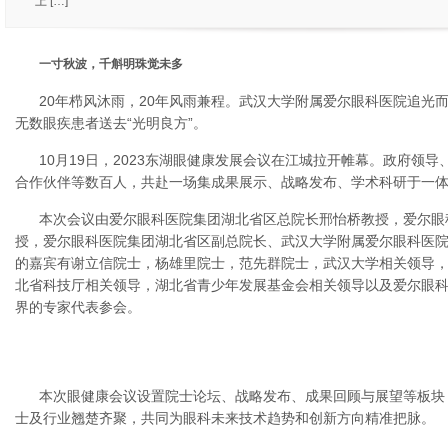
上 […]
一寸秋波，千斛明珠觉未多
20年栉风沐雨，20年风雨兼程。武汉大学附属爱尔眼科医院追光
无数眼疾患者送去“光明良方”。
10月19日，2023东湖眼健康发展会议在江城拉开帷幕。政府领
合作伙伴等数百人，共赴一场集成果展示、战略发布、学术科研于一
本次会议由爱尔眼科医院集团湖北省区总院长邢怡桥教授，爱尔眼
授，爱尔眼科医院集团湖北省区副总院长、武汉大学附属爱尔眼科医
的嘉宾有谢立信院士，杨雄里院士，范先群院士，武汉大学相关领导
北省科技厅相关领导，湖北省青少年发展基金会相关领导以及爱尔眼
界的专家代表参会。
本次眼健康会议设置院士论坛、战略发布、成果回顾与展望等板块
士及行业翘楚齐聚，共同为眼科未来技术趋势和创新方向精准把脉。