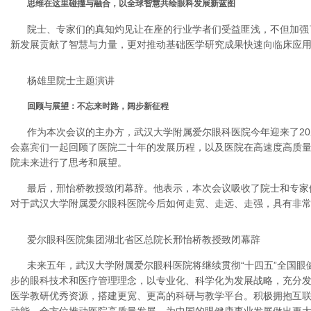
思维在这里碰撞与融合，以全球智慧共绘眼科发展新蓝图
院士、专家们的真知灼见让在座的行业学者们受益匪浅，不但加强
新发展贡献了智慧与力量，更对推动基础医学研究成果快速向临床应
杨雄里院士主题演讲
回顾与展望：不忘来时路，阔步新征程
作为本次会议的主办方，武汉大学附属爱尔眼科医院今年迎来了2
会嘉宾们一起回顾了医院二十年的发展历程，以及医院在高速度高质
院未来进行了思考和展望。
最后，邢怡桥教授致闭幕辞。他表示，本次会议吸收了院士和专家
对于武汉大学附属爱尔眼科医院今后如何走宽、走远、走强，具有非
爱尔眼科医院集团湖北省区总院长邢怡桥教授致闭幕辞
未来五年，武汉大学附属爱尔眼科医院将继续贯彻“十四五”全国眼
步的眼科技术和医疗管理理念，以专业化、科学化为发展战略，充分
医学教研优秀资源，搭建更宽、更高的科研与教学平台。积极拥抱互