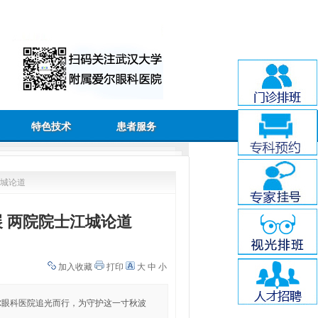
特色技术
患者服务
江城论道
 两院院士江城论道
加入收藏
打印
大
中
小
尔眼科医院追光而行，为守护这一寸秋波