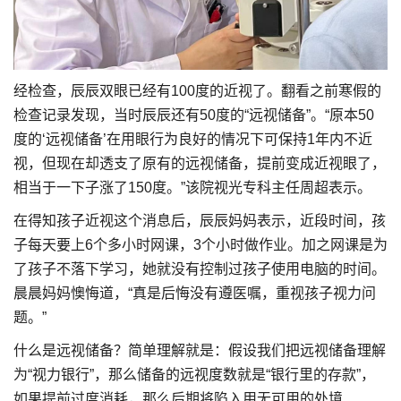
经检查，辰辰双眼已经有100度的近视了。翻看之前寒假的
检查记录发现，当时辰辰还有50度的“远视储备”。“原本50
度的‘远视储备’在用眼行为良好的情况下可保持1年内不近
视，但现在却透支了原有的远视储备，提前变成近视眼了，
相当于一下子涨了150度。”该院视光专科主任周超表示。
在得知孩子近视这个消息后，辰辰妈妈表示，近段时间，孩
子每天要上6个多小时网课，3个小时做作业。加之网课是为
了孩子不落下学习，她就没有控制过孩子使用电脑的时间。
晨晨妈妈懊悔道，“真是后悔没有遵医嘱，重视孩子视力问
题。”
什么是远视储备？简单理解就是：假设我们把远视储备理解
为“视力银行”，那么储备的远视度数就是“银行里的存款”，
如果提前过度消耗，那么后期将陷入用无可用的处境......