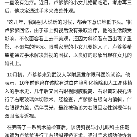
一直没有治疗。近日，卢爹爹的小女儿婚期临近，考虑再三
后，他决定通过手术来改善外观。
“这几年，我跟别人说话的时候，都会下意识地低下头。”据
卢爹爹回忆，由于患上斜视后没有采取治疗，他的生活颇受
影响。不仅面容看上去不美观，还因为斜视看东西出现了重
影、不聚焦的情况。眼看家里的小女儿要嫁人了，卢爹爹希
望能通过手术解决斜视的困扰，以良好的形象出现在女儿的
婚礼上。
10月初，卢爹爹来到武汉大学附属爱尔眼科医院就诊。他
表示，10年前他曾在该院有过白内障乳化摘除和人工晶体植
入的手术史，几年后又因右眼视网膜脱离、右眼黄斑裂孔进
行了右眼玻璃体切除术。经检查，卢爹爹右眼向内偏斜，伴
右眼视力差，偶伴畏光，最终被确诊为右眼固定性斜视伴有
双眼高度近视。
在完善了一系列术前检查后，该院斜视与小儿眼科主任戴
鸿斌为卢爹爹进行了右眼斜视矫正术，通过手术帮助他恢复