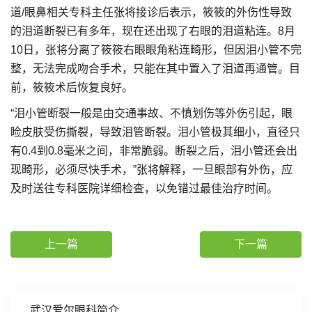
道/眼鼻相关专科主任张将接诊后表示，筱筱的外伤性导致
的泪道断裂已有多年，现在还出现了右眼的泪道粘连。8月
10日，张将分离了筱筱右眼眼角粘连畸形，但因泪小管不完
整，无法完成吻合手术，只能在其中置入了泪道再通管。目
前，筱筱术后恢复良好。
“泪小管断裂一般是由交通事故、不慎划伤等外伤引起，眼
睑皮肤受伤撕裂，导致泪管断裂。泪小管极其细小，直径只
有0.4到0.8毫米之间，非常脆弱。断裂之后，泪小管还会出
现畸形，必须尽快手术，”张将解释，一旦眼部有外伤，应
及时送往专科医院详细检查，以免错过最佳治疗时间。
上一篇
下一篇
武汉爱尔眼科简介