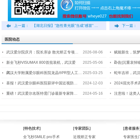
上一篇：
【湖北日报】“急性青光眼”当成“感冒” …
下一篇：
医院动态
武汉爱尔院庆月：院长亲诊 散光矫正专项…
2026-08-06
赋能新生，筑
2…
新全飞秒VISUMAX 800首批装机，武汉爱
2025-05-06
讣告|沉重哀悼
尔…
武汉大学附属爱尔眼科医院龙晶®PR型人工…
2025-03-25
蛇年吉祥，武汉
喜报！武汉爱尔眼科医院获评中国近视防…
2024-12-03
2024屈光手
重磅！武汉爱尔名医特需门诊最新专家阵…
2024-05-16
注意啦！这类
[特色技术]
[专家团队]
[患者服务
全飞秒SMILE pro手术
近视矫正专家
专家医生