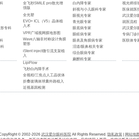
科
全飞秒SMILE pro散光增
白内障专家
视光师排
强版
斜视与小儿眼科专家
医保就医
全光塑
眼视光专家
武汉爱尔
EVO+ ICL（V5）晶体植
青光眼专家
就医流程
入术
整形专科
眼底病专家
武汉爱尔
VPR广域视网膜地形图
眼眶病专家
专病门诊
Wave八轴非对称设计角膜
科
眼表及角膜病专家
医联体专
塑形
专科
泪道/眼鼻相关专家
iStent inject微引流支架植
综合眼病专家
入
麻醉科专家
LipiFlow
飞秒白内障手术
全视程/三焦点人工晶状体
折叠玻璃体球囊外路植入
近视基因检测
CopyRight © 2002-2026
武汉爱尔眼科医院
All Rights Reserved.
隐私政策
|
网站地