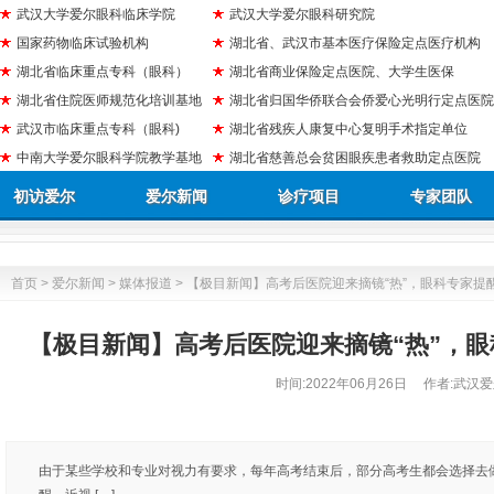
武汉大学爱尔眼科临床学院
武汉大学爱尔眼科研究院
国家药物临床试验机构
湖北省、武汉市基本医疗保险定点医疗机构
湖北省临床重点专科（眼科）
湖北省商业保险定点医院、大学生医保
湖北省住院医师规范化培训基地
湖北省归国华侨联合会侨爱心光明行定点医院
武汉市临床重点专科（眼科)
湖北省残疾人康复中心复明手术指定单位
中南大学爱尔眼科学院教学基地
湖北省慈善总会贫困眼疾患者救助定点医院
初访爱尔
爱尔新闻
诊疗项目
专家团队
首页
>
爱尔新闻
>
媒体报道
> 【极目新闻】高考后医院迎来摘镜“热”，眼科专家提
【极目新闻】高考后医院迎来摘镜“热”，
时间:
2022年06月26日
作者:武汉爱
由于某些学校和专业对视力有要求，每年高考结束后，部分高考生都会选择去做