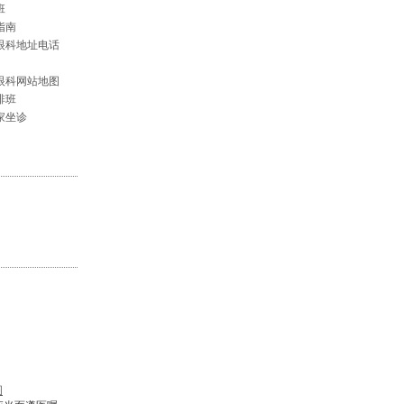
班
指南
眼科地址电话
眼科网站地图
排班
家坐诊
图