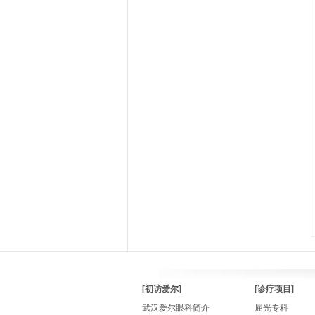
[初访爱尔]
[诊疗项目]
武汉爱尔眼科简介
屈光专科