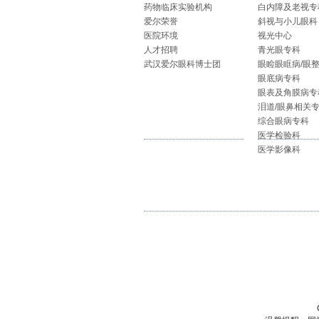
药物临床实验机构
白内障及老视专
爱尔荣誉
斜视与小儿眼科
医院环境
视光中心
人才招聘
青光眼专科
武汉爱尔眼科博士团
眼睑眼眶病/眼
眼底病专科
眼表及角膜病专
泪道/眼鼻相关
综合眼病专科
医学检验科
医学影像科