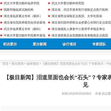
武汉大学爱尔眼科临床学院
武汉大学爱尔眼科研究院
国家药物临床试验机构
湖北省、武汉市基本医疗保险定点医疗机构
湖北省临床重点专科（眼科）
湖北省商业保险定点医院、大学生医保
湖北省住院医师规范化培训基地
湖北省归国华侨联合会侨爱心光明行定点医院
武汉市临床重点专科（眼科)
湖北省残疾人康复中心复明手术指定单位
中南大学爱尔眼科学院教学基地
湖北省慈善总会贫困眼疾患者救助定点医院
初访爱尔
爱尔新闻
诊疗项目
专家团队
首页
>
爱尔新闻
>
媒体报道
> 【极目新闻】泪道里面也会长“石头”？专家表示：中
【极目新闻】泪道里面也会长“石头”？专家
见
时间:
2022年05月09日
作者:武汉爱