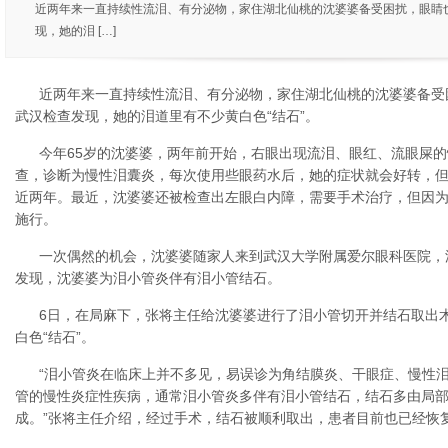
近两年来一直持续性流泪、有分泌物，家住湖北仙桃的沈婆婆备受困扰，眼睛
现，她的泪 […]
近两年来一直持续性流泪、有分泌物，家住湖北仙桃的沈婆婆备受
武汉检查发现，她的泪道里有不少黄白色“结石”。
今年65岁的沈婆婆，两年前开始，右眼出现流泪、眼红、流眼屎
查，诊断为慢性泪囊炎，每次使用些眼药水后，她的症状就会好转，
近两年。最近，沈婆婆还被检查出左眼白内障，需要手术治疗，但因
施行。
一次偶然的机会，沈婆婆随家人来到武汉大学附属爱尔眼科医院，
发现，沈婆婆为泪小管炎伴有泪小管结石。
6日，在局麻下，张将主任给沈婆婆进行了泪小管切开并结石取出
白色“结石”。
“泪小管炎在临床上并不多见，易误诊为角结膜炎、干眼症、慢性
管的慢性炎症性疾病，通常泪小管炎多伴有泪小管结石，结石多由局
成。”张将主任介绍，经过手术，结石被顺利取出，患者目前也已经恢