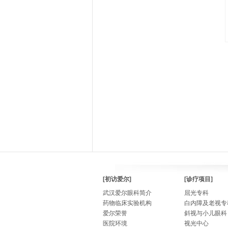
[初访爱尔]
[诊疗项目]
武汉爱尔眼科简介
屈光专科
药物临床实验机构
白内障及老视专
爱尔荣誉
斜视与小儿眼科
医院环境
视光中心