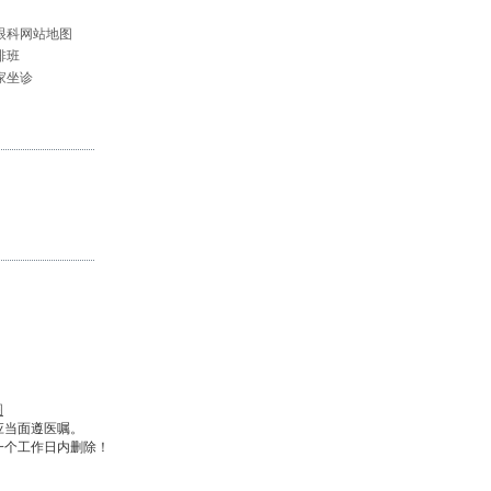
眼科网站地图
排班
家坐诊
图
应当面遵医嘱。
一个工作日内删除！