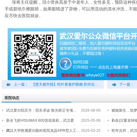
张将主任提醒，泪小管炎高发于中老年人，女性多见，预防这种疾
手或脏纸巾擦眼睛，如果眼睛进了异物，可以用流动的清水冲洗，不
应尽快去医院就诊。
上一篇：
【楚天都市报】吃叶黄素护眼糖 防控近…
下一篇：
医院动态
武汉爱尔院庆月：院长亲诊 散光矫正专项…
2026-08-06
赋能新生，筑
2…
新全飞秒VISUMAX 800首批装机，武汉爱
2025-05-06
讣告|沉重哀悼
尔…
武汉大学附属爱尔眼科医院龙晶®PR型人工…
2025-03-25
蛇年吉祥，武汉