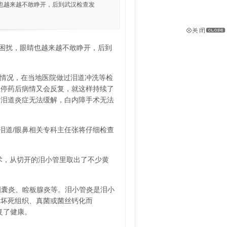
也越来越不敢睁开，后到武汉检查发
困扰，眼睛也越来越不敢睁开，后到
的情况，在当地医院做过泪道冲洗等检
但停药后病情又会反复，就这样持续了
为泪道炎症无法缓解，白内障手术无法
泪道/眼鼻相关专科主任张将仔细检查
术，从切开的泪小管里取出了不少黄
泪囊炎、睑板腺炎等。泪小管炎是泪小
部坏死组织、真菌或菌丝钙化而
复了健康。