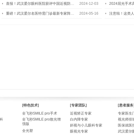
喜报！武汉爱尔眼科医院获评中国近视防…
2024-12-03
2024屈光手
重磅！武汉爱尔名医特需门诊最新专家阵…
2024-05-16
注意啦！这类
[特色技术]
[专家团队]
[患者服务
全飞秒SMILE pro手术
近视矫正专家
专家医生
科
全飞秒SMILE pro散光增
白内障专家
视光师排
强版
斜视与小儿眼科专家
医保就医
全光塑
眼视光专家
武汉爱尔