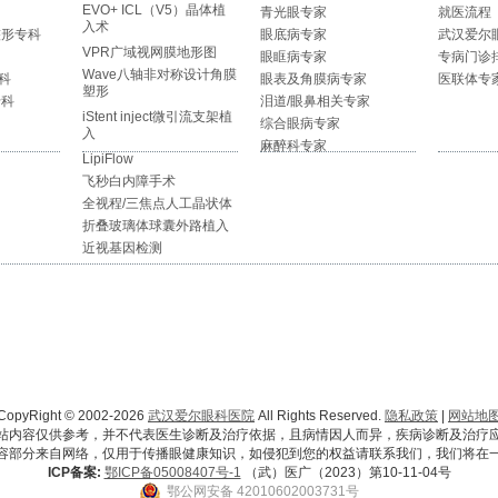
EVO+ ICL（V5）晶体植
青光眼专家
就医流程
入术
整形专科
眼底病专家
武汉爱尔
VPR广域视网膜地形图
眼眶病专家
专病门诊
Wave八轴非对称设计角膜
科
眼表及角膜病专家
医联体专
塑形
专科
泪道/眼鼻相关专家
iStent inject微引流支架植
综合眼病专家
入
麻醉科专家
LipiFlow
飞秒白内障手术
全视程/三焦点人工晶状体
折叠玻璃体球囊外路植入
近视基因检测
CopyRight © 2002-2026
武汉爱尔眼科医院
All Rights Reserved.
隐私政策
|
网站地
站内容仅供参考，并不代表医生诊断及治疗依据，且病情因人而异，疾病诊断及治疗
容部分来自网络，仅用于传播眼健康知识，如侵犯到您的权益请联系我们，我们将在
ICP备案:
鄂ICP备05008407号-1
（武）医广（2023）第10-11-04号
鄂公网安备 42010602003731号