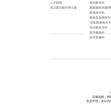
人才招聘
青光眼专科
武汉爱尔眼科博士团
眼睑眼眶病/眼
眼底病专科
眼表及角膜病专
泪道/眼鼻相关
综合眼病专科
医学检验科
医学影像科
温馨提醒：网
免责声明：本站内