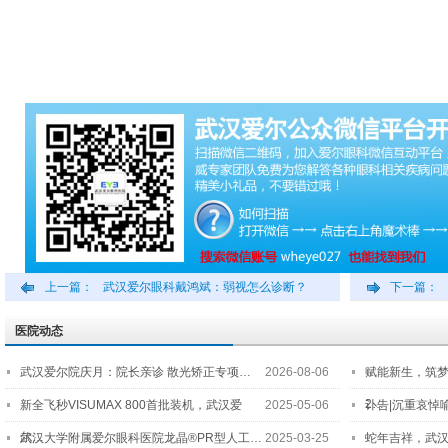
上一篇：
武汉爱尔眼科戴鸿斌：弱视怎么诊断？
下一篇：
医院动态
武汉爱尔院庆月：院长亲诊 散光矫正专项…
2026-08-06
赋能新生，筑
2…
新全飞秒VISUMAX 800首批装机，武汉爱
2025-05-06
讣告|沉重哀悼
尔…
武汉大学附属爱尔眼科医院龙晶®PR型人工…
2025-03-25
蛇年吉祥，武汉