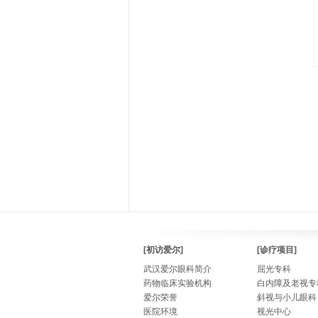
[初访爱尔]
[诊疗项目]
武汉爱尔眼科简介
屈光专科
药物临床实验机构
白内障及老视专
爱尔荣誉
斜视与小儿眼科
医院环境
视光中心