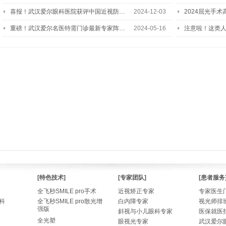
喜报！武汉爱尔眼科医院获评中国近视防…
2024-12-03
2024屈光手
重磅！武汉爱尔名医特需门诊最新专家阵…
2024-05-16
注意啦！这类
[特色技术]
[专家团队]
[患者服务
全飞秒SMILE pro手术
近视矫正专家
专家医生
科
全飞秒SMILE pro散光增
白内障专家
视光师排
强版
斜视与小儿眼科专家
医保就医
全光塑
眼视光专家
武汉爱尔