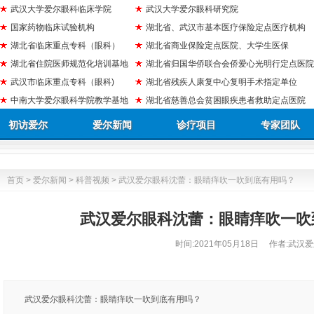
武汉大学爱尔眼科临床学院
武汉大学爱尔眼科研究院
国家药物临床试验机构
湖北省、武汉市基本医疗保险定点医疗机构
湖北省临床重点专科（眼科）
湖北省商业保险定点医院、大学生医保
湖北省住院医师规范化培训基地
湖北省归国华侨联合会侨爱心光明行定点医院
武汉市临床重点专科（眼科)
湖北省残疾人康复中心复明手术指定单位
中南大学爱尔眼科学院教学基地
湖北省慈善总会贫困眼疾患者救助定点医院
初访爱尔
爱尔新闻
诊疗项目
专家团队
首页
>
爱尔新闻
>
科普视频
> 武汉爱尔眼科沈蕾：眼睛痒吹一吹到底有用吗？
武汉爱尔眼科沈蕾：眼睛痒吹一吹
时间:
2021年05月18日
作者:武汉爱
武汉爱尔眼科沈蕾：眼睛痒吹一吹到底有用吗？