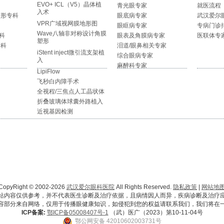
EVO+ ICL（V5）晶体植
青光眼专家
就医流程
入术
整形专科
眼底病专家
武汉爱尔
VPR广域视网膜地形图
眼眶病专家
专病门诊
Wave八轴非对称设计角膜
科
眼表及角膜病专家
医联体专
塑形
专科
泪道/眼鼻相关专家
iStent inject微引流支架植
综合眼病专家
入
麻醉科专家
LipiFlow
飞秒白内障手术
全视程/三焦点人工晶状体
折叠玻璃体球囊外路植入
近视基因检测
CopyRight © 2002-2026
武汉爱尔眼科医院
All Rights Reserved.
隐私政策
|
网站地
站内容仅供参考，并不代表医生诊断及治疗依据，且病情因人而异，疾病诊断及治疗
容部分来自网络，仅用于传播眼健康知识，如侵犯到您的权益请联系我们，我们将在
ICP备案:
鄂ICP备05008407号-1
（武）医广（2023）第10-11-04号
鄂公网安备 42010602003731号