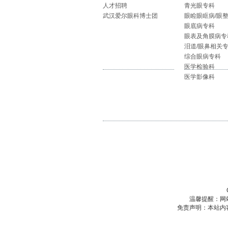
人才招聘
青光眼专科
武汉爱尔眼科博士团
眼睑眼眶病/眼
眼底病专科
眼表及角膜病专
泪道/眼鼻相关
综合眼病专科
医学检验科
医学影像科
温馨提醒：网
免责声明：本站内