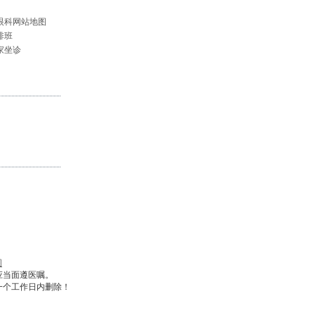
眼科网站地图
排班
家坐诊
图
应当面遵医嘱。
一个工作日内删除！