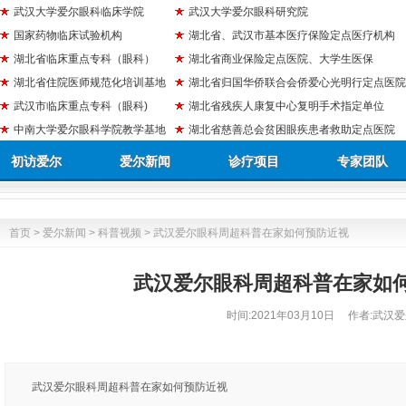
武汉大学爱尔眼科临床学院
武汉大学爱尔眼科研究院
国家药物临床试验机构
湖北省、武汉市基本医疗保险定点医疗机构
湖北省临床重点专科（眼科）
湖北省商业保险定点医院、大学生医保
湖北省住院医师规范化培训基地
湖北省归国华侨联合会侨爱心光明行定点医院
武汉市临床重点专科（眼科)
湖北省残疾人康复中心复明手术指定单位
中南大学爱尔眼科学院教学基地
湖北省慈善总会贫困眼疾患者救助定点医院
初访爱尔
爱尔新闻
诊疗项目
专家团队
首页
>
爱尔新闻
>
科普视频
> 武汉爱尔眼科周超科普在家如何预防近视
武汉爱尔眼科周超科普在家如
时间:
2021年03月10日
作者:武汉爱
武汉爱尔眼科周超科普在家如何预防近视