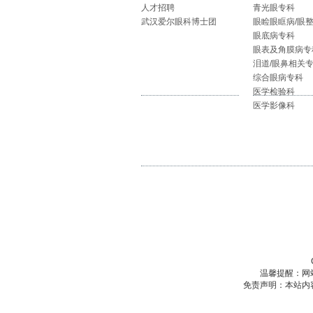
人才招聘
青光眼专科
武汉爱尔眼科博士团
眼睑眼眶病/眼
眼底病专科
眼表及角膜病专
泪道/眼鼻相关
综合眼病专科
医学检验科
医学影像科
温馨提醒：网
免责声明：本站内