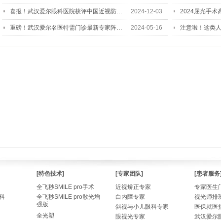
喜报！武汉爱尔眼科医院获评中国近视防…
2024-12-03
2024屈光手
重磅！武汉爱尔名医特需门诊最新专家阵…
2024-05-16
注意啦！这类
[特色技术]
[专家团队]
[患者服务
全飞秒SMILE pro手术
近视矫正专家
专家医生
科
全飞秒SMILE pro散光增
白内障专家
视光师排
强版
斜视与小儿眼科专家
医保就医
全光塑
眼视光专家
武汉爱尔