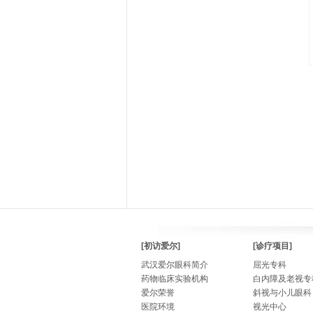
[初访爱尔]
[诊疗项目]
武汉爱尔眼科简介
屈光专科
药物临床实验机构
白内障及老视专
爱尔荣誉
斜视与小儿眼科
医院环境
视光中心