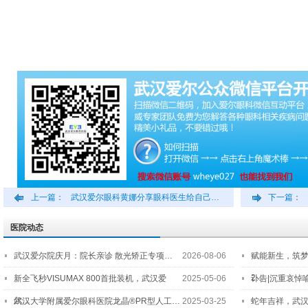
上一篇：
武汉爱尔眼科黄娜分享眼科医生给自己…
下一篇：
医院动态
武汉爱尔院庆月：院长亲诊 散光矫正专项…
2026-08-06
赋能新生，筑
2…
新全飞秒VISUMAX 800首批装机，武汉爱
2025-05-06
讣告|沉重哀悼
尔…
武汉大学附属爱尔眼科医院龙晶®PR型人工…
2025-03-25
蛇年吉祥，武汉