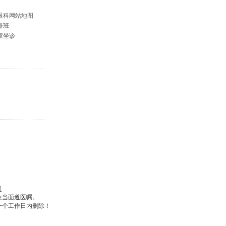
眼科网站地图
排班
家坐诊
图
应当面遵医嘱。
一个工作日内删除！