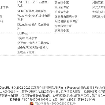
EVO+ ICL（V5）晶体植
青光眼专家
就医流程
入术
整形专科
眼底病专家
武汉爱尔
VPR广域视网膜地形图
眼眶病专家
专病门诊
Wave八轴非对称设计角膜
科
眼表及角膜病专家
医联体专
塑形
专科
泪道/眼鼻相关专家
iStent inject微引流支架植
综合眼病专家
入
麻醉科专家
LipiFlow
飞秒白内障手术
全视程/三焦点人工晶状体
折叠玻璃体球囊外路植入
近视基因检测
CopyRight © 2002-2026
武汉爱尔眼科医院
All Rights Reserved.
隐私政策
|
网站地
站内容仅供参考，并不代表医生诊断及治疗依据，且病情因人而异，疾病诊断及治疗
容部分来自网络，仅用于传播眼健康知识，如侵犯到您的权益请联系我们，我们将在
ICP备案:
鄂ICP备05008407号-1
（武）医广（2023）第10-11-04号
鄂公网安备 42010602003731号