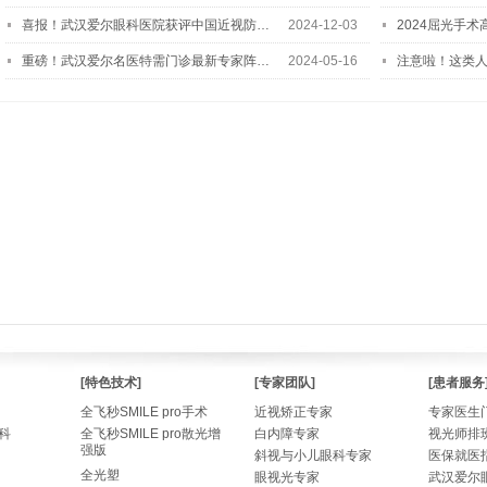
喜报！武汉爱尔眼科医院获评中国近视防…
2024-12-03
2024屈光手
重磅！武汉爱尔名医特需门诊最新专家阵…
2024-05-16
注意啦！这类
[特色技术]
[专家团队]
[患者服务
全飞秒SMILE pro手术
近视矫正专家
专家医生
科
全飞秒SMILE pro散光增
白内障专家
视光师排
强版
斜视与小儿眼科专家
医保就医
全光塑
眼视光专家
武汉爱尔