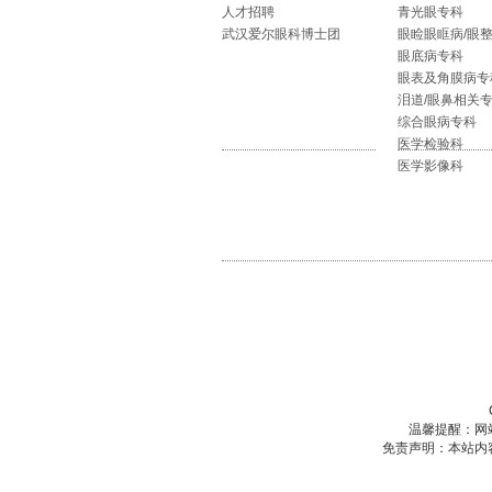
人才招聘
青光眼专科
武汉爱尔眼科博士团
眼睑眼眶病/眼
眼底病专科
眼表及角膜病专
泪道/眼鼻相关
综合眼病专科
医学检验科
医学影像科
温馨提醒：网
免责声明：本站内