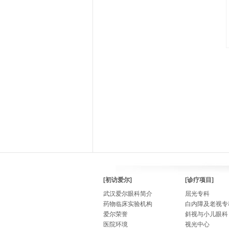
[初访爱尔]
[诊疗项目]
武汉爱尔眼科简介
屈光专科
药物临床实验机构
白内障及老视专
爱尔荣誉
斜视与小儿眼科
医院环境
视光中心