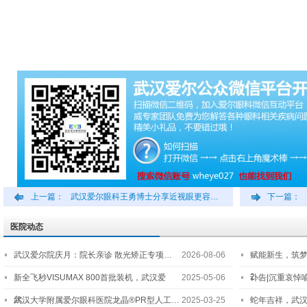
上一篇：
武汉爱尔眼科王勇博士分享近视眼更容…
下一篇：
医院动态
武汉爱尔院庆月：院长亲诊 散光矫正专项…
2026-08-06
赋能新生，筑
2…
新全飞秒VISUMAX 800首批装机，武汉爱
2025-05-06
讣告|沉重哀悼
尔…
武汉大学附属爱尔眼科医院龙晶®PR型人工…
2025-03-25
蛇年吉祥，武汉