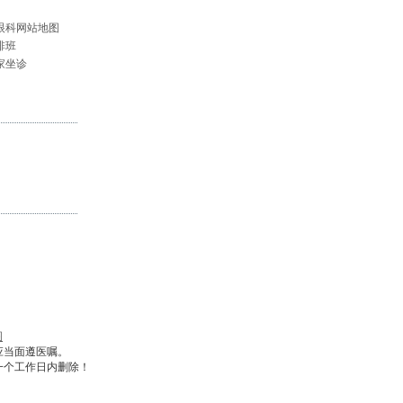
眼科网站地图
排班
家坐诊
图
应当面遵医嘱。
一个工作日内删除！