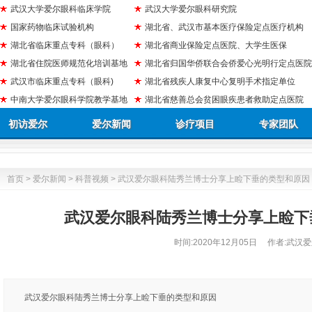
武汉大学爱尔眼科临床学院
武汉大学爱尔眼科研究院
国家药物临床试验机构
湖北省、武汉市基本医疗保险定点医疗机构
湖北省临床重点专科（眼科）
湖北省商业保险定点医院、大学生医保
湖北省住院医师规范化培训基地
湖北省归国华侨联合会侨爱心光明行定点医院
武汉市临床重点专科（眼科)
湖北省残疾人康复中心复明手术指定单位
中南大学爱尔眼科学院教学基地
湖北省慈善总会贫困眼疾患者救助定点医院
初访爱尔
爱尔新闻
诊疗项目
专家团队
首页
>
爱尔新闻
>
科普视频
> 武汉爱尔眼科陆秀兰博士分享上睑下垂的类型和原因
武汉爱尔眼科陆秀兰博士分享上睑下
时间:
2020年12月05日
作者:武汉爱
武汉爱尔眼科陆秀兰博士分享上睑下垂的类型和原因