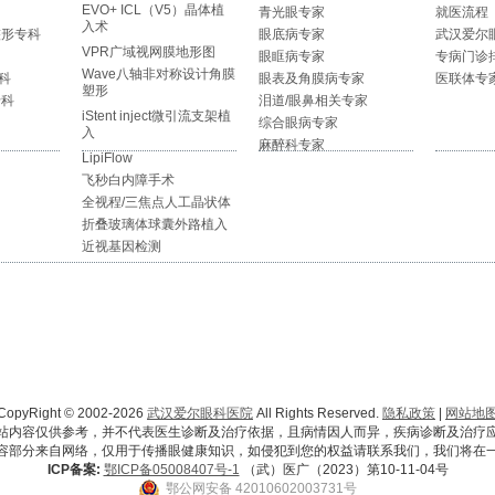
EVO+ ICL（V5）晶体植
青光眼专家
就医流程
入术
整形专科
眼底病专家
武汉爱尔
VPR广域视网膜地形图
眼眶病专家
专病门诊
Wave八轴非对称设计角膜
科
眼表及角膜病专家
医联体专
塑形
专科
泪道/眼鼻相关专家
iStent inject微引流支架植
综合眼病专家
入
麻醉科专家
LipiFlow
飞秒白内障手术
全视程/三焦点人工晶状体
折叠玻璃体球囊外路植入
近视基因检测
CopyRight © 2002-2026
武汉爱尔眼科医院
All Rights Reserved.
隐私政策
|
网站地
站内容仅供参考，并不代表医生诊断及治疗依据，且病情因人而异，疾病诊断及治疗
容部分来自网络，仅用于传播眼健康知识，如侵犯到您的权益请联系我们，我们将在
ICP备案:
鄂ICP备05008407号-1
（武）医广（2023）第10-11-04号
鄂公网安备 42010602003731号