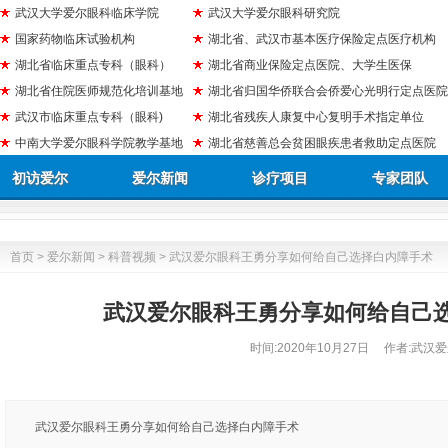
武汉大学爱尔眼科临床学院
武汉大学爱尔眼科研究院
国家药物临床试验机构
湖北省、武汉市基本医疗保险定点医疗机构
湖北省临床重点专科（眼科）
湖北省商业保险定点医院、大学生医保
湖北省住院医师规范化培训基地
湖北省归国华侨联合会侨爱心光明行定点医院
武汉市临床重点专科（眼科)
湖北省残疾人康复中心复明手术指定单位
中南大学爱尔眼科学院教学基地
湖北省慈善总会贫困眼疾患者救助定点医院
初访爱尔
爱尔新闻
诊疗项目
专家团队
首页
>
爱尔新闻
>
科普视频
> 武汉爱尔眼科王勇分享如何给自己选择白内障手术
武汉爱尔眼科王勇分享如何给自己
时间:
2020年10月27日
作者:武汉爱
武汉爱尔眼科王勇分享如何给自己选择白内障手术