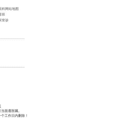
眼科网站地图
排班
家坐诊
图
应当面遵医嘱。
一个工作日内删除！