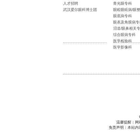
人才招聘
青光眼专科
武汉爱尔眼科博士团
眼睑眼眶病/眼
眼底病专科
眼表及角膜病专
泪道/眼鼻相关
综合眼病专科
医学检验科
医学影像科
温馨提醒：网
免责声明：本站内