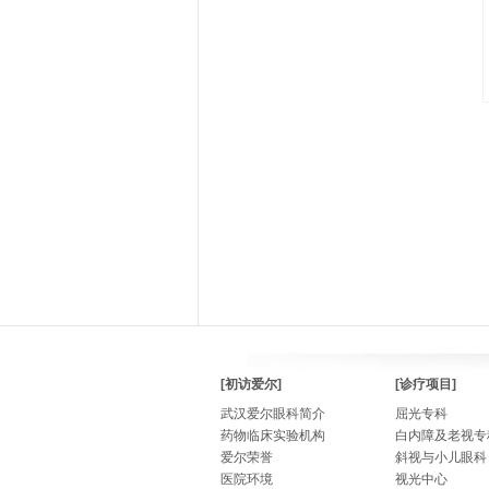
[初访爱尔]
[诊疗项目]
武汉爱尔眼科简介
屈光专科
药物临床实验机构
白内障及老视专
爱尔荣誉
斜视与小儿眼科
医院环境
视光中心