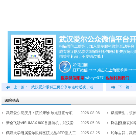
上一篇：
武汉爱尔眼科王勇分享年轻时近视，老…
下一篇：
医院动态
武汉爱尔院庆月：院长亲诊 散光矫正专项…
2026-08-06
赋能新生，筑
2…
新全飞秒VISUMAX 800首批装机，武汉爱
2025-05-06
讣告|沉重哀悼
尔…
武汉大学附属爱尔眼科医院龙晶®PR型人工…
2025-03-25
蛇年吉祥，武汉