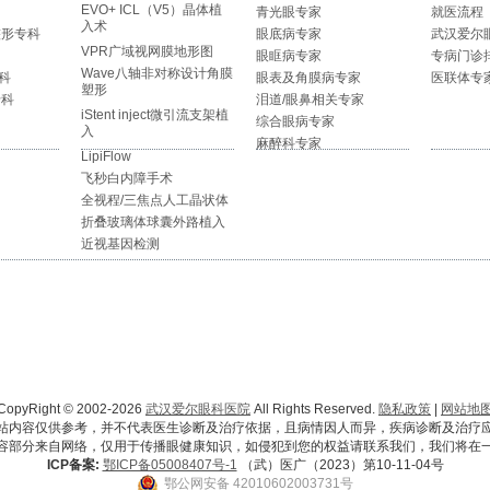
EVO+ ICL（V5）晶体植
青光眼专家
就医流程
入术
整形专科
眼底病专家
武汉爱尔
VPR广域视网膜地形图
眼眶病专家
专病门诊
Wave八轴非对称设计角膜
科
眼表及角膜病专家
医联体专
塑形
专科
泪道/眼鼻相关专家
iStent inject微引流支架植
综合眼病专家
入
麻醉科专家
LipiFlow
飞秒白内障手术
全视程/三焦点人工晶状体
折叠玻璃体球囊外路植入
近视基因检测
CopyRight © 2002-2026
武汉爱尔眼科医院
All Rights Reserved.
隐私政策
|
网站地
站内容仅供参考，并不代表医生诊断及治疗依据，且病情因人而异，疾病诊断及治疗
容部分来自网络，仅用于传播眼健康知识，如侵犯到您的权益请联系我们，我们将在
ICP备案:
鄂ICP备05008407号-1
（武）医广（2023）第10-11-04号
鄂公网安备 42010602003731号