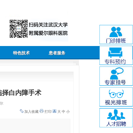
特色技术
患者服务
选择白内障手术
尔
加入收藏
打印
大
中
小