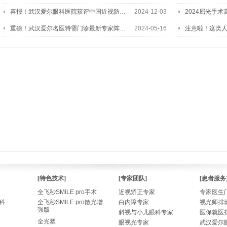
喜报！武汉爱尔眼科医院获评中国近视防…
2024-12-03
2024屈光手
重磅！武汉爱尔名医特需门诊最新专家阵…
2024-05-16
注意啦！这类
[特色技术]
[专家团队]
[患者服务
全飞秒SMILE pro手术
近视矫正专家
专家医生
科
全飞秒SMILE pro散光增
白内障专家
视光师排
强版
斜视与小儿眼科专家
医保就医
全光塑
眼视光专家
武汉爱尔