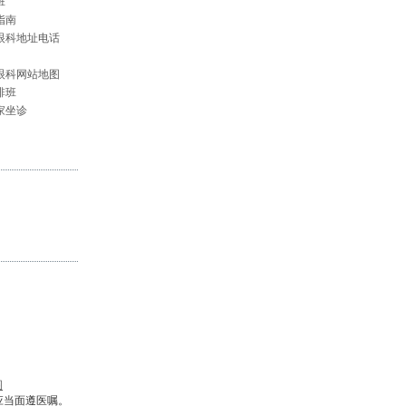
班
指南
眼科地址电话
眼科网站地图
排班
家坐诊
图
应当面遵医嘱。