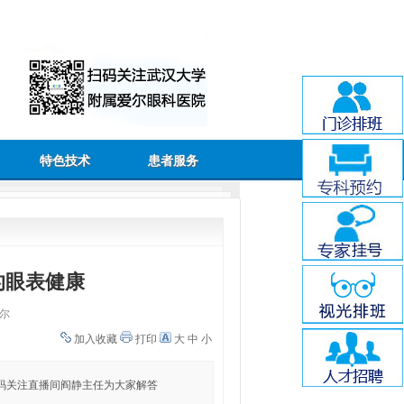
特色技术
患者服务
的眼表健康
尔
加入收藏
打印
大
中
小
码关注直播间阎静主任为大家解答