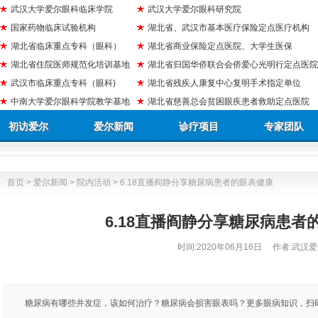
武汉大学爱尔眼科临床学院
武汉大学爱尔眼科研究院
国家药物临床试验机构
湖北省、武汉市基本医疗保险定点医疗机构
湖北省临床重点专科（眼科）
湖北省商业保险定点医院、大学生医保
湖北省住院医师规范化培训基地
湖北省归国华侨联合会侨爱心光明行定点医院
武汉市临床重点专科（眼科)
湖北省残疾人康复中心复明手术指定单位
中南大学爱尔眼科学院教学基地
湖北省慈善总会贫困眼疾患者救助定点医院
初访爱尔
爱尔新闻
诊疗项目
专家团队
首页
>
爱尔新闻
>
院内活动
> 6.18直播阎静分享糖尿病患者的眼表健康
6.18直播阎静分享糖尿病患者
时间:
2020年06月16日
作者:武汉爱
糖尿病有哪些并发症，该如何治疗？糖尿病会损害眼表吗？更多眼病知识，扫