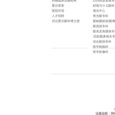
药物临床实验机构
白内障及老视专
爱尔荣誉
斜视与小儿眼科
医院环境
视光中心
人才招聘
青光眼专科
武汉爱尔眼科博士团
眼睑眼眶病/眼
眼底病专科
眼表及角膜病专
泪道/眼鼻相关
综合眼病专科
医学检验科
医学影像科
温馨提醒：网