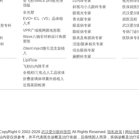
科
全飞秒SMILE pro散光增
白内障专家
视光师排
强版
斜视与小儿眼科专家
医保就医
全光塑
眼视光专家
武汉爱尔
EVO+ ICL（V5）晶体植
青光眼专家
就医流程
入术
整形专科
眼底病专家
武汉爱尔
VPR广域视网膜地形图
眼眶病专家
专病门诊
Wave八轴非对称设计角膜
科
眼表及角膜病专家
医联体专
塑形
专科
泪道/眼鼻相关专家
iStent inject微引流支架植
综合眼病专家
入
麻醉科专家
LipiFlow
飞秒白内障手术
全视程/三焦点人工晶状体
折叠玻璃体球囊外路植入
近视基因检测
CopyRight © 2002-2026
武汉爱尔眼科医院
All Rights Reserved.
隐私政策
|
网站地
站内容仅供参考，并不代表医生诊断及治疗依据，且病情因人而异，疾病诊断及治疗