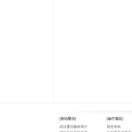
[初访爱尔]
[诊疗项目]
武汉爱尔眼科简介
屈光专科