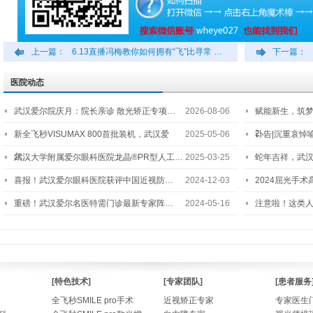
上一篇：
6.13直播冯梅教你如何拥有“飞”比寻常 …
下一篇：
医院动态
武汉爱尔院庆月：院长亲诊 散光矫正专项…
2026-08-06
赋能新生，筑
2…
新全飞秒VISUMAX 800首批装机，武汉爱
2025-05-06
讣告|沉重哀悼
尔…
武汉大学附属爱尔眼科医院龙晶®PR型人工…
2025-03-25
蛇年吉祥，武汉
喜报！武汉爱尔眼科医院获评中国近视防…
2024-12-03
2024屈光手
重磅！武汉爱尔名医特需门诊最新专家阵…
2024-05-16
注意啦！这类
[特色技术]
[专家团队]
[患者服务
全飞秒SMILE pro手术
近视矫正专家
专家医生