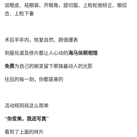
双眼皮、祛眼袋、开眼角、提切眉、上睑松弛矫正、眼综
合、上睑下垂
术后半年内，恢复自然、颜值爆表
到服化道及修片都让人心动的
海马体照相馆
免费
为自己的蜕变留下那抹最动人的光影
往后的每一刻，你都是美的
活动规则就这么简单
“你变美，我送写真”
看到了上面的样片