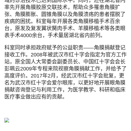
域的诊治技术已达到国际水平。同时，还在湖北省内
率先开展角膜胶原交联技术，帮助众多罹患角膜扩
张、角膜膨胀、圆锥角膜以及角膜溃疡的患者摆脱了
疾病的困扰。科室每年开展各类角膜移植手术百余
台，原发及复发翼状胬肉手术、羊膜移植术等各类眼
表手术4000余台，手术量居湖北省内前列。
科室同时承担政府赋予的公益职责——角膜捐献登记
接收工作。2008年被武汉市红十字会指定为官方工作
站，原全国人大常委会副委员长、中国红十字会会长
彭珮云2009年专程来院视察角膜捐献工作，并给予了
高度评价。2017年2月，经武汉市红十字会批复，更
名为武汉市红十字会爱尔眼库，以更好地开展眼角膜
捐献咨询登记与利用工作，为医学教学、科研和临床
医疗事业做出应有的贡献。