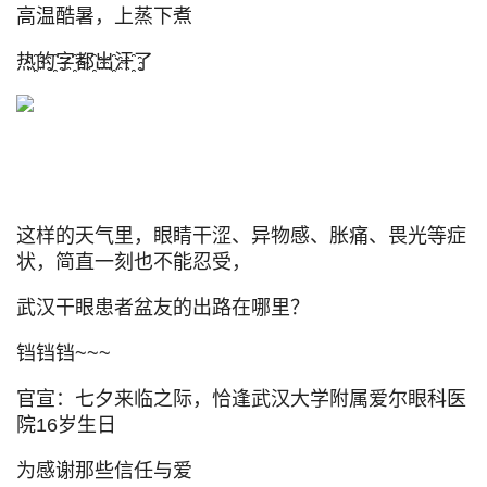
高温酷暑，上蒸下煮
热҈的҈字҈都҈出҈汗҈了
这样的天气里，眼睛干涩、异物感、胀痛、畏光等症
状，简直一刻也不能忍受，
武汉干眼患者盆友的出路在哪里？
铛铛铛~~~
官宣：七夕来临之际，恰逢武汉大学附属爱尔眼科医
院16岁生日
为感谢那些信任与爱