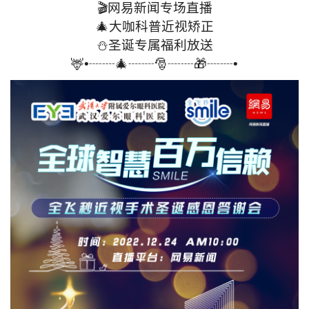
🎬网易新闻专场直播
‍🎄大咖科普近视矫正
⛄圣诞专属福利放送
🦌•┈┈🎄┈┈🎅┈┈🎁┈┈•